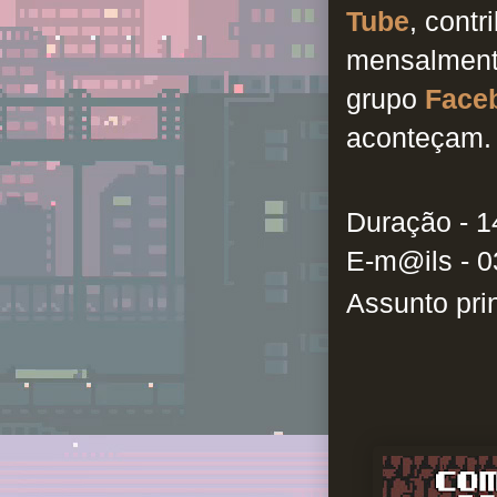
Tube
, cont
mensalment
grupo
Face
aconteçam.
Duração - 1
E-m@ils -
0
Assunto prin