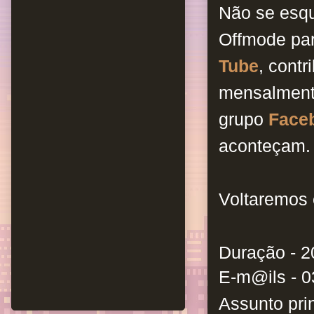
Não se esq
Offmode pa
Tube
, cont
mensalment
grupo
Face
aconteçam.
Voltaremos 
Duração - 2
E-m@ils -
0
Assunto prin