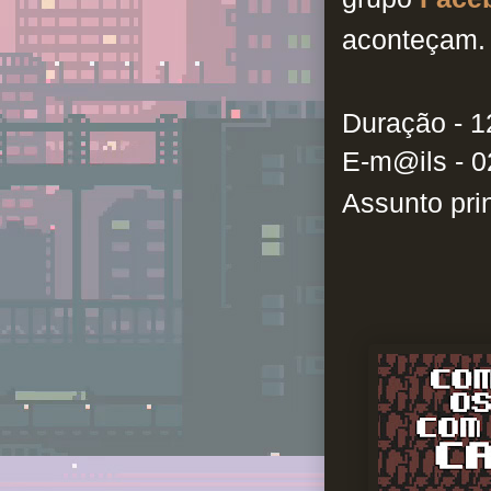
aconteçam.
Duração - 1
E-m@ils -
0
Assunto prin