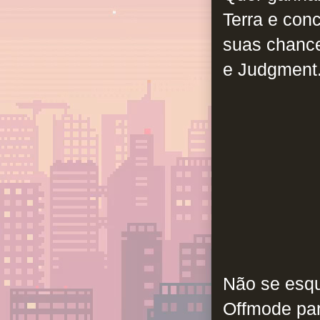
Terra e con
suas chance
e Judgment
Não se esq
Offmode pa