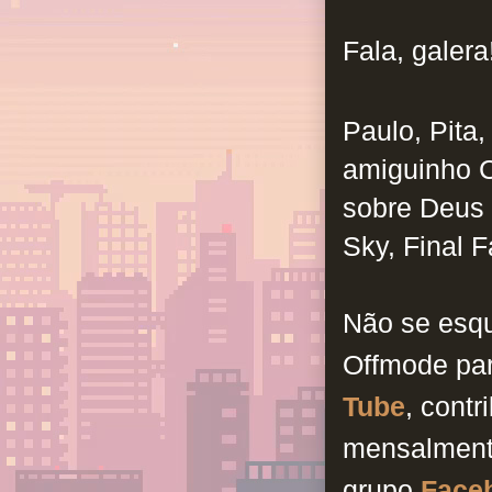
Fala, galera
Paulo, Pita
amiguinho C
sobre Deus 
Sky, Final F
Não se esq
Offmode pa
Tube
, cont
mensalment
grupo
Face