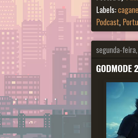
Labels:
cagane
Podcast
,
Portu
segunda-feira
GODMODE 2