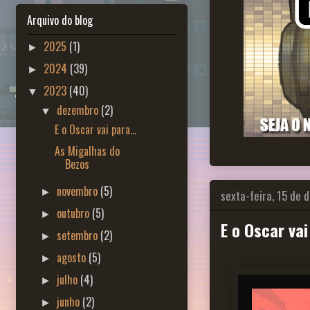
Arquivo do blog
2025
(1)
►
2024
(39)
►
2023
(40)
▼
dezembro
(2)
▼
E o Oscar vai para...
As Migalhas do
Bezos
novembro
(5)
►
sexta-feira, 15 de
outubro
(5)
►
E o Oscar vai
setembro
(2)
►
agosto
(5)
►
julho
(4)
►
junho
(2)
►