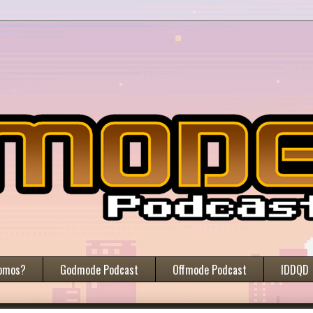
omos?
Godmode Podcast
Offmode Podcast
IDDQD