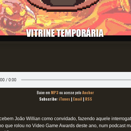
Baixe em
MP3
ou acesse pelo
Anchor
Subscribe:
iTunes
|
Email
|
RSS
cebem João Willian como convidado, fazendo aquele interrogat
no que rolou no Video Game Awards deste ano, num podcast m