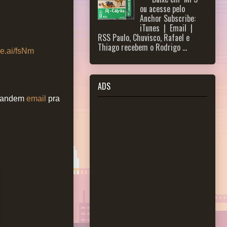
ou acesse pelo
Anchor Subscribe:
iTunes | Email |
RSS Paulo, Chuvisco, Rafael e
Thiago recebem o Rodrigo ...
re.ai/fsNm
ADS
 mandem
email
pra