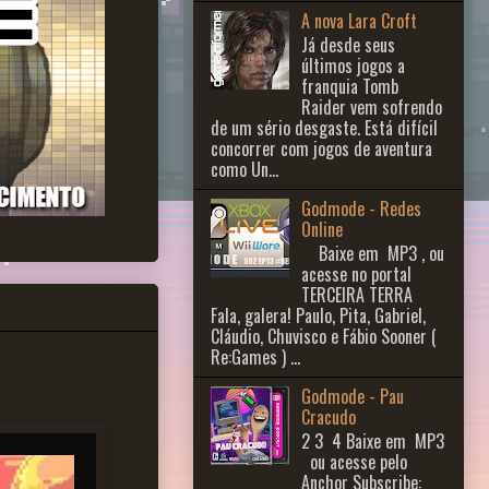
A nova Lara Croft
Já desde seus
últimos jogos a
franquia Tomb
Raider vem sofrendo
de um sério desgaste. Está difícil
concorrer com jogos de aventura
como Un...
Godmode - Redes
Online
Baixe em MP3 , ou
acesse no portal
TERCEIRA TERRA
Fala, galera! Paulo, Pita, Gabriel,
Cláudio, Chuvisco e Fábio Sooner (
Re:Games ) ...
Godmode - Pau
Cracudo
2 3 ​ 4 Baixe em MP3
ou acesse pelo
Anchor Subscribe: