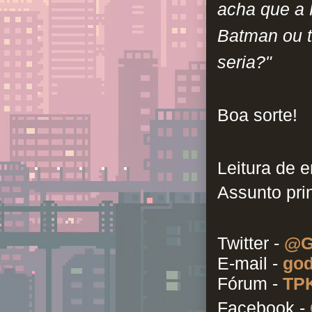
acha que a 
Batman ou t
seria?"
Boa sorte!
Leitura de e
Assunto prin
Twitter -
@G
E-mail -
god
Fórum -
TPK
Facebook -