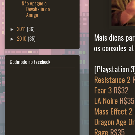
Não Apague o
Dovahkiin do
Amigo
2011
(86)
►
Mais dicas pa
2010
(35)
►
os consoles at
Godmode no Facebook
[Playstation 3
Resistance 2
Fear 3
R$32
LA Noire
R$35
Mass Effect 2
Dragon Age Ori
Rage
R$35