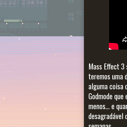
Mass Effect 3 
teremos uma d
alguma coisa d
Godmode que eu
menos... e qua
desagradável q
semanas.