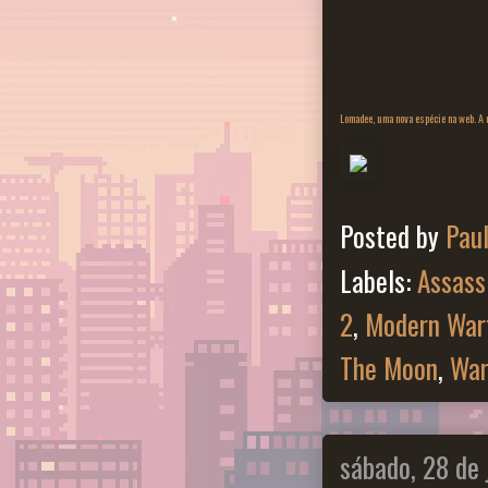
Lomadee, uma nova espécie na web. A m
Posted by
Pau
Labels:
Assass
2
,
Modern War
The Moon
,
War
sábado, 28 de 