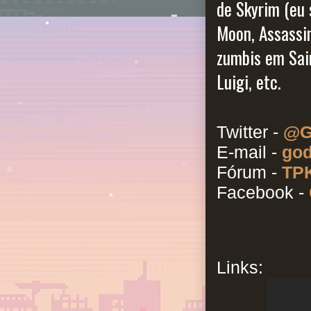
de Skyrim (eu s
Moon, Assassi
zumbis em Sai
Luigi, etc.
Twitter -
@G
E-mail -
god
Fórum -
TPK
Facebook -
Links: