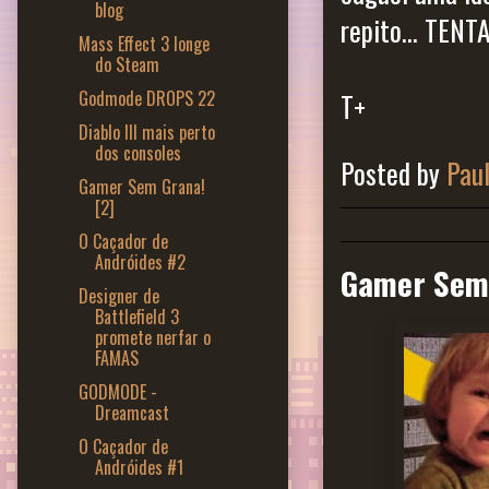
blog
repito... TENT
Mass Effect 3 longe
do Steam
Godmode DROPS 22
T+
Diablo III mais perto
dos consoles
Posted by
Pau
Gamer Sem Grana!
[2]
O Caçador de
Andróides #2
Gamer Sem 
Designer de
Battlefield 3
promete nerfar o
FAMAS
GODMODE -
Dreamcast
O Caçador de
Andróides #1