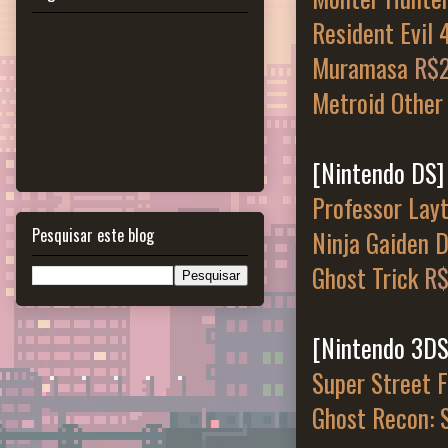
Resident Evil
Muramasa
R$
Metroid Other
[Nintendo DS]
Professor Lay
Pesquisar este blog
Ninja Gaiden 
Ghost Trick
R
[Nintendo 3DS
Super Street 
Ghost Recon: 