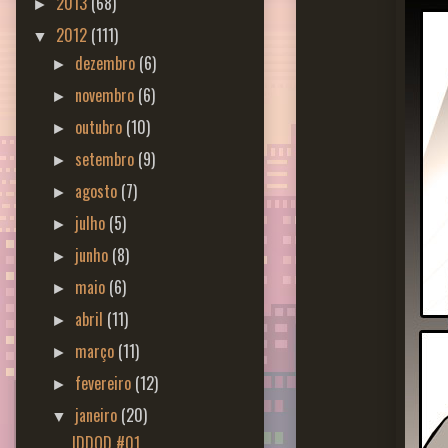
2013
(68)
►
2012
(111)
▼
dezembro
(6)
►
novembro
(6)
►
outubro
(10)
►
setembro
(9)
►
agosto
(7)
►
julho
(5)
►
junho
(8)
►
maio
(6)
►
abril
(11)
►
março
(11)
►
fevereiro
(12)
►
janeiro
(20)
▼
IDDQD #01