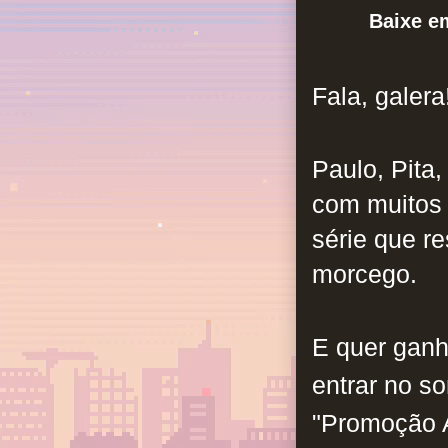
Baixe 
Fala, galera
Paulo, Pita
com muitos 
série que r
morcego.
E quer gan
entrar no s
"Promoção 