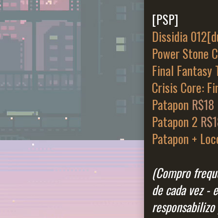
[PSP]
Dissidia 012[d
Power Stone C
Final Fantasy 
Crisis Core: Fi
Patapon
R$18
Patapon 2
R$1
Patapon + Loc
(Compro frequ
de cada vez - 
responsabilizo