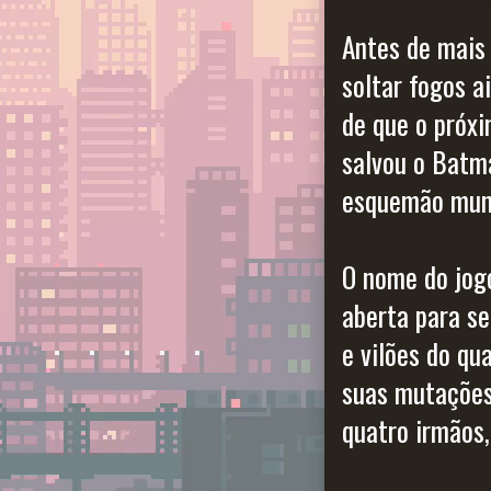
Antes de mais
soltar fogos a
de que o próx
salvou o Batm
esquemão mund
O nome do jog
aberta para se
e vilões do qu
suas mutações,
quatro irmãos