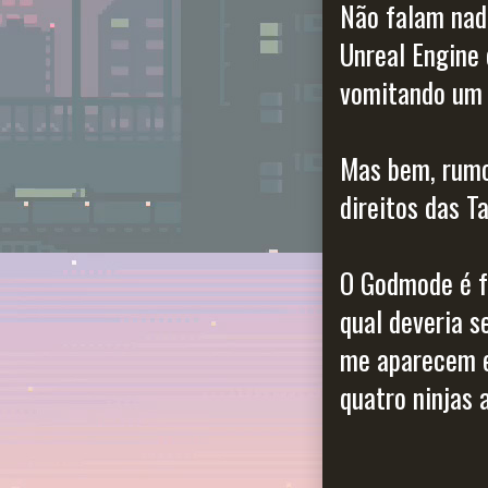
Não falam nada
Unreal Engine 
vomitando um a
Mas bem, rumo
direitos das T
O Godmode é f
qual deveria 
me aparecem es
quatro ninjas