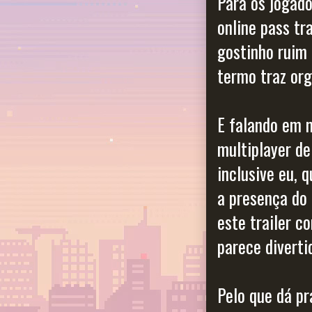
Para os jogad
online pass tr
gostinho ruim 
termo traz o
E falando em m
multiplayer de
inclusive eu, 
a presença do 
este trailer c
parece diverti
Pelo que dá pr