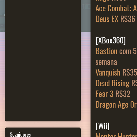
Ace Combat: A
Deus EX
R$36
[XBox360]
Bastion
com 5
semana
Vanquish
R$3
Dead Rising
R
Fear 3
R$32
Dragon Age Or
[Wii]
Monter Hunter 
Seguidores