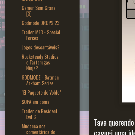
Gamer Sem Grana!
[3]
Godmode DROPS 23
Trailer ME3 - Special
Forces
Jogos descartáveis?
Rocksteady Studios
e Tartarugas
Ninja?
GODMODE - Batman
Arkham Series
"El Paquete de Voldo"
SOPA em coma
Trailer de Resident
Evil 6
Tava querendo
Mudança nos
caguei uma idé
comentários do