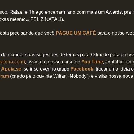
isco, Rafael e Thiago encerram ano com mais um Awards, pra 
 coxas mesmo... FELIZ NATAL!).
a esta precisando que você
PAGUE UM CAFÉ
para o nosso web
de mandar suas sugestões de temas para Offmode para o no
aterra.com)
, assinar o nosso canal de
You Tube
, contribuir co
u
Apoia.se
, se inscrever no grupo
Facebook
, trocar uma ideia
gram
(criado pelo ouvinte Wilian "Nobody") e visitar nossa nov