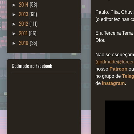
2014
(58)
►
Paulo, Pita, Chuv
2013
(68)
►
(o editor fez nas
2012
(111)
►
2011
(86)
E a Terceira Terr
►
Dior.
2010
(35)
►
Não se esqueçam 
(godmode@terceir
Godmode no Facebook
nosso
Patreon
o
no grupo de
Tele
de
Instagram
.