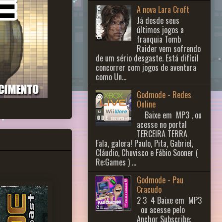
A nova Lara Croft
Já desde seus
últimos jogos a
franquia Tomb
Raider vem sofrendo
de um sério desgaste. Está difícil
concorrer com jogos de aventura
como Un...
Godmode - Redes
Online
Baixe em MP3 , ou
acesse no portal
TERCEIRA TERRA
Fala, galera! Paulo, Pita, Gabriel,
Cláudio, Chuvisco e Fábio Sooner (
Re:Games ) ...
Godmode - Pau
Cracudo
2 3 ​ 4 Baixe em MP3
ou acesse pelo
Anchor Subscribe: