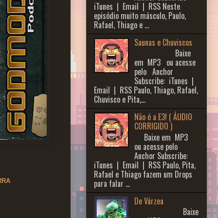
iTunes | Email | RSS Neste
episódio muito másculo, Paulo,
Rafael, Thiago e ...
Saunas e Chuviscos
Baixe
em MP3 ou acesse
pelo Anchor
Subscribe: iTunes |
Email | RSS Paulo, Thiago, Rafael,
Chuvisco e Pita,...
Não é a E3! ( ÁUDIO
CORRIGIDO )
Baixe em MP3
ou acesse pelo
Anchor Subscribe:
iTunes | Email | RSS Paulo, Pita,
Rafael e Thiago fazem um Drops
RRA
para falar ...
De Várzea
Baixe