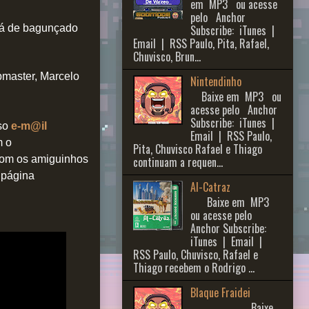
em MP3 ou acesse
pelo Anchor
Subscribe: iTunes |
lá de bagunçado
Email | RSS Paulo, Pita, Rafael,
Chuvisco, Brun...
master, Marcelo
Nintendinho
Baixe em MP3 ou
acesse pelo Anchor
Subscribe: iTunes |
sso
e-m@il
Email | RSS Paulo,
m o
Pita, Chuvisco Rafael e Thiago
 com os amiguinhos
continuam a requen...
a página
Al-Catraz
Baixe em MP3
ou acesse pelo
Anchor Subscribe:
iTunes | Email |
RSS Paulo, Chuvisco, Rafael e
Thiago recebem o Rodrigo ...
Blaque Fraidei
Baixe