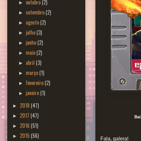
outubro
(2)
►
setembro
(2)
►
agosto
(2)
►
julho
(3)
►
junho
(2)
►
maio
(2)
►
abril
(3)
►
março
(1)
►
fevereiro
(2)
►
janeiro
(1)
►
2018
(47)
►
2017
(47)
►
Ba
2016
(51)
►
2015
(56)
►
Fala, galera!