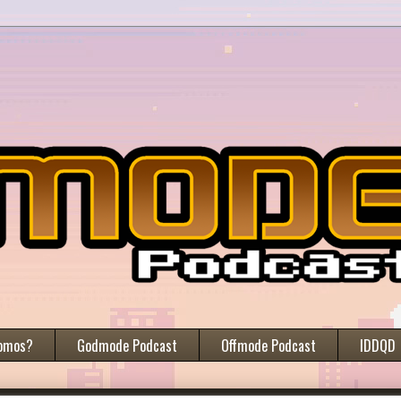
omos?
Godmode Podcast
Offmode Podcast
IDDQD