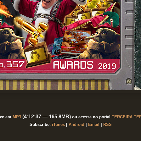
(
4:12:37 — 165.8MB)
ixe em
MP3
ou acesse no portal
TERCEIRA TE
Subscribe:
iTunes
|
Android
|
Email
|
RSS