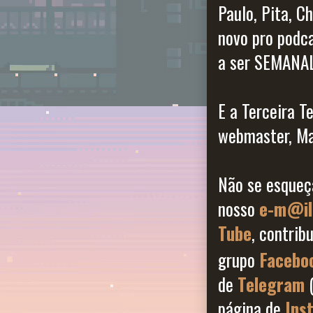
Paulo, Pita, 
novo pro podca
a ser SEMANAL
E a Terceira T
webmaster, Ma
Não se esqueç
nosso
e-m@i
Tube
, contrib
grupo
Facebo
de
Telegram
página de
Ins