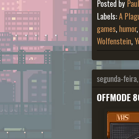
Posted by
Pau
Labels:
A Plag
games
,
humor
Wolfenstein
,
Y
segunda-feira,
OFFMODE 8