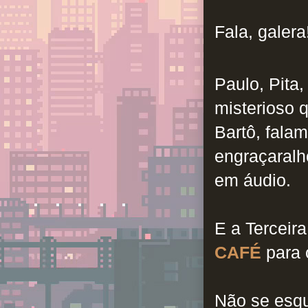
Fala, galera
Paulo, Pita
misterioso 
Bartô, fal
engraçaralh
em áudio.
E a Terceir
CAFÉ
para 
Não se esq