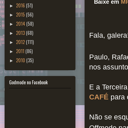
Baixe em
M
2016
(51)
►
2015
(56)
►
2014
(58)
►
2013
(68)
►
Fala, galera
2012
(111)
►
2011
(86)
►
Paulo, Rafa
2010
(35)
►
nos assunto
Godmode no Facebook
E a Terceir
CAFÉ
para 
Não se esq
Offmode pa