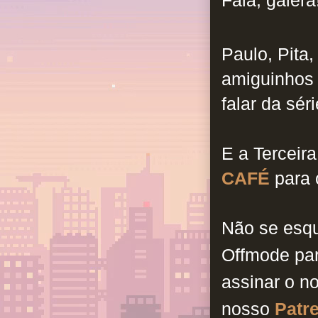
Paulo, Pita
amiguinhos 
falar da sér
E a Terceir
CAFÉ
para 
Não se esq
Offmode pa
assinar o n
nosso
Patr