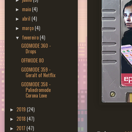
►
maio
(4)
►
abril
(4)
►
março
(4)
►
fevereiro
(4)
▼
GODMODE 360 -
Drops
OFFMODE 80
GODMODE 359 -
Geralt of Netflix
GODMODE 358 -
Palindromode
Corona Love
2019
(24)
►
2018
(47)
►
2017
(47)
►