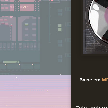
Baixe em
M
Fala, galera