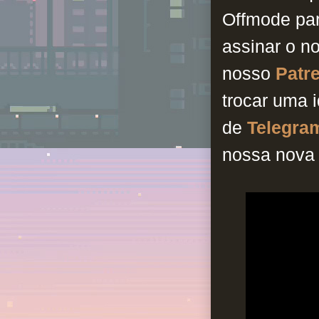
Offmode pa
assinar o n
nosso
Patr
trocar uma 
de
Telegra
nossa nova