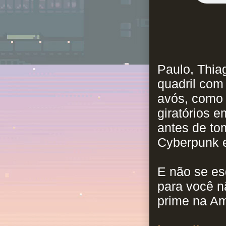
Paulo, Thia
quadril com
avós, como 
giratórios 
antes de to
Cyberpunk e
E não se es
para você 
prime na Am