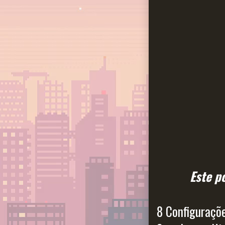
Este p
8 Configuraçõ