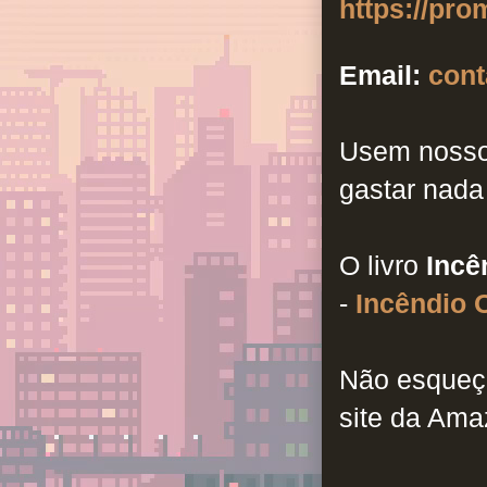
https://pr
Email:
con
Usem nosso
gastar nada
O livro
Incê
-
Incêndio 
Não esqueça
site da Am