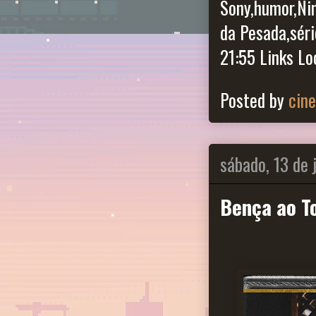
Sony,humor,Ni
da Pesada,sér
21:55 Links L
Posted by
cin
sábado, 13 de 
Bença ao T