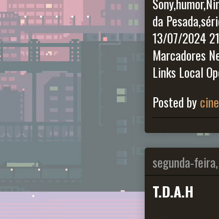
Sony,humor,Ni
da Pesada,sér
13/07/2024 21
Marcadores Ne
Links Local O
Posted by
cin
segunda-feira,
T.D.A.H