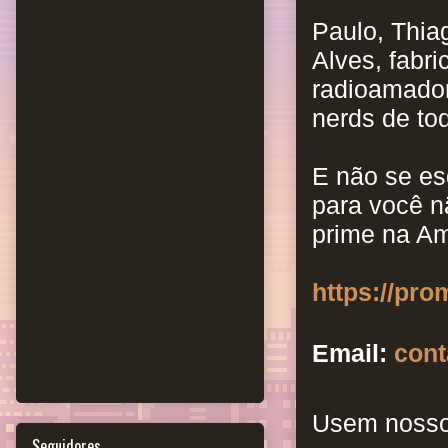
Paulo, Thia
Alves, fabri
radioamador
nerds de to
E não se es
para você 
prime na Am
https://pr
Email:
con
Usem nosso
Seguidores