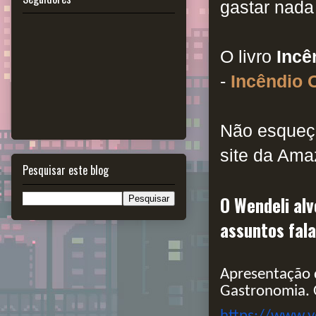
gastar nada
O livro
Incê
-
Incêndio 
Não esqueça
site da Am
Pesquisar este blog
O Wendeli alv
assuntos fal
Apresentação 
Gastronomia. 