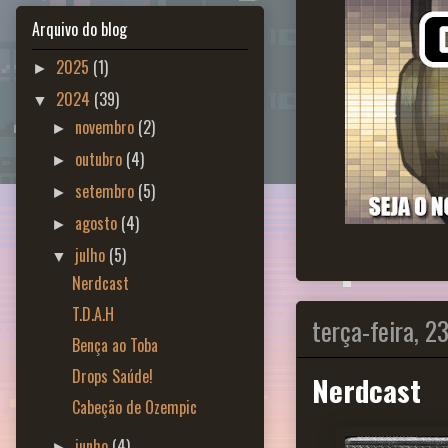
Arquivo do blog
2025
(1)
►
2024
(39)
▼
novembro
(2)
►
outubro
(4)
►
setembro
(5)
►
agosto
(4)
►
julho
(5)
▼
Nerdcast
T.D.A.H
terça-feira, 2
Bença ao Toba
Drops Saúde!
Nerdcast
Cabeção de Ozempic
junho
(4)
►