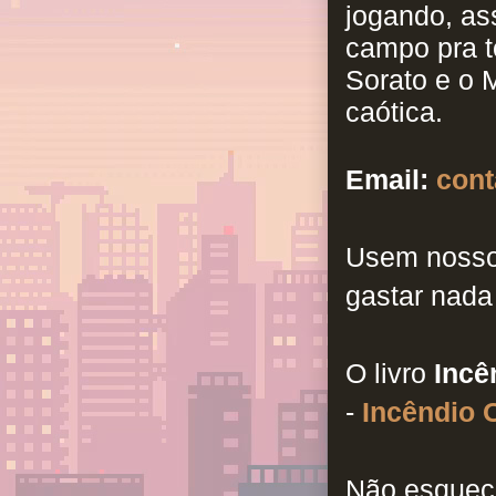
jogando, ass
campo pra t
Sorato e o M
caótica.
Email:
con
Usem nosso
gastar nada
O livro
Incê
-
Incêndio 
Não esqueça