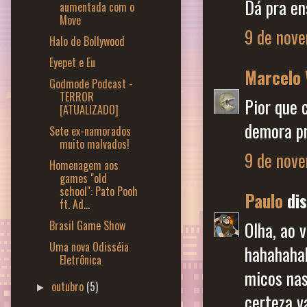
Dá pra en
aumentada com o
Move
9 de nove
Halo de Bollywood
Eyepet e Eu
Marcelo 
Godmode Podcast -
TERROR
Pior que 
[ATUALIZADO]
demora pr
Sete ex-namorados
muito malvados!
9 de nove
Homenagem aos
games "old
school": Pato Pooh
Paulo
dis
ft. Ad...
Brasil Game Show
Olha, ao v
Uma nova Odisséia
hahahahah
Eletrônica
micos nas
outubro
(5)
►
certeza v