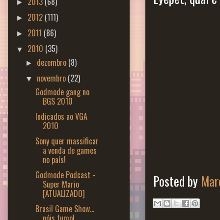
2013
(68)
►
2012
(111)
►
2011
(86)
►
2010
(35)
▼
dezembro
(8)
►
novembro
(22)
▼
Godmode gang no
BGS 2010
Indicados ao VGA
2010
Sony quer massificar
a venda de games
no país!
Godmode Podcast -
Posted by
Marc
Super Mario
[ATUALIZADO]
Brasil Game Show...
nóis fumo!