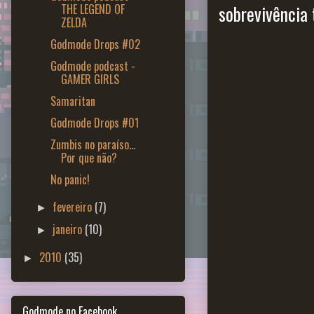
THE LEGEND OF
sobrevivência 
ZELDA
Godmode Drops #02
Godmode podcast -
GAMER GIRLS
Samaritan
Godmode Drops #01
Zumbis no paraíso...
Por que não?
No panic!
fevereiro
(7)
►
janeiro
(10)
►
2010
(35)
►
Godmode no Facebook