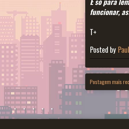
E só para le
funcionar, a
T+
Posted by
Pau
Postagem mais re