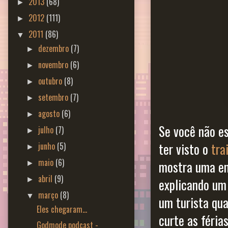
2013
(68)
►
2012
(111)
►
2011
(86)
▼
dezembro
(7)
►
novembro
(6)
►
outubro
(8)
►
setembro
(7)
►
agosto
(6)
►
Se você não e
julho
(7)
►
ter visto o
tra
junho
(5)
►
maio
(6)
mostra uma en
►
abril
(9)
►
explicando um
março
(8)
▼
um turista qu
Eles chegaram...
curte as féria
Godmode podcast -