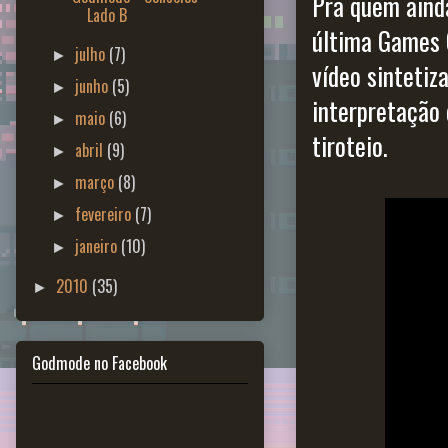
Pra quem ainda
Lado B
última Games 
julho
(7)
►
vídeo sinteti
junho
(5)
►
interpretação
maio
(6)
►
tiroteio.
abril
(9)
►
março
(8)
►
fevereiro
(7)
►
janeiro
(10)
►
2010
(35)
►
Godmode no Facebook