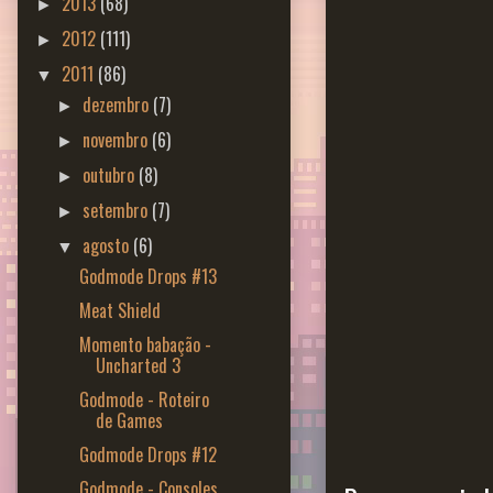
2013
(68)
►
2012
(111)
►
2011
(86)
▼
dezembro
(7)
►
novembro
(6)
►
outubro
(8)
►
setembro
(7)
►
agosto
(6)
▼
Godmode Drops #13
Meat Shield
Momento babação -
Uncharted 3
Godmode - Roteiro
de Games
Godmode Drops #12
Godmode - Consoles