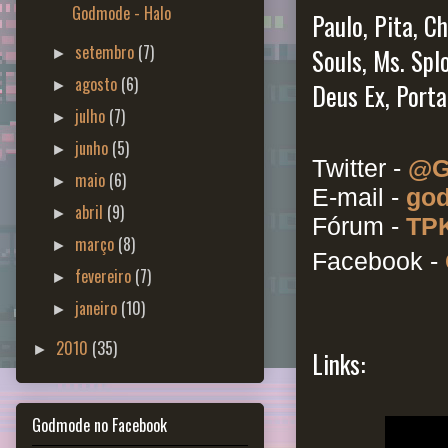
Godmode - Halo
Paulo, Pita, C
setembro
(7)
Souls, Ms. Spl
►
agosto
(6)
►
Deus Ex, Porta
julho
(7)
►
junho
(5)
►
Twitter -
@G
maio
(6)
►
E-mail -
god
abril
(9)
►
Fórum -
TPK
março
(8)
►
Facebook -
fevereiro
(7)
►
janeiro
(10)
►
2010
(35)
►
Links:
Godmode no Facebook