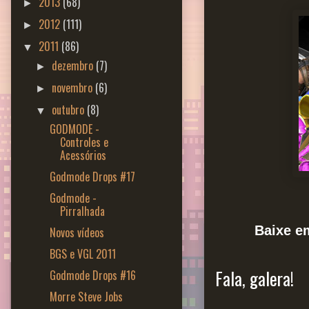
2013
(68)
►
2012
(111)
►
2011
(86)
▼
dezembro
(7)
►
novembro
(6)
►
outubro
(8)
▼
GODMODE -
Controles e
Acessórios
Godmode Drops #17
Godmode -
Pirralhada
Baixe 
Novos vídeos
BGS e VGL 2011
Fala, galera!
Godmode Drops #16
Morre Steve Jobs