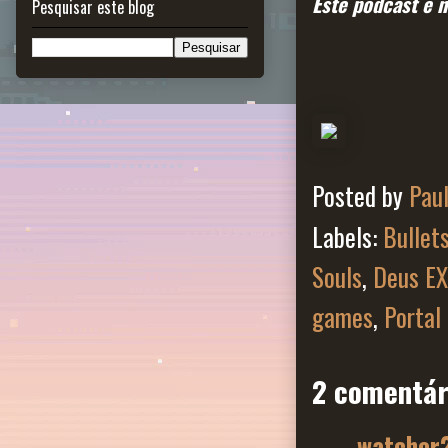
Este podcast é 
Pesquisar este blog
Posted by
Pau
Labels:
Bullet
Souls
,
Deus EX
games
,
Portal
2 comentár
watcher