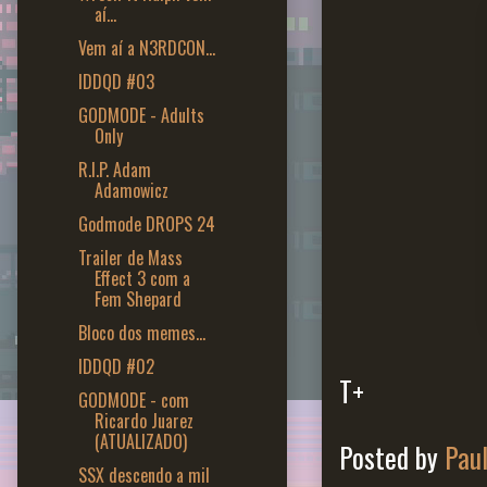
aí...
Vem aí a N3RDCON...
IDDQD #03
GODMODE - Adults
Only
R.I.P. Adam
Adamowicz
Godmode DROPS 24
Trailer de Mass
Effect 3 com a
Fem Shepard
Bloco dos memes...
IDDQD #02
T+
GODMODE - com
Ricardo Juarez
(ATUALIZADO)
Posted by
Pau
SSX descendo a mil