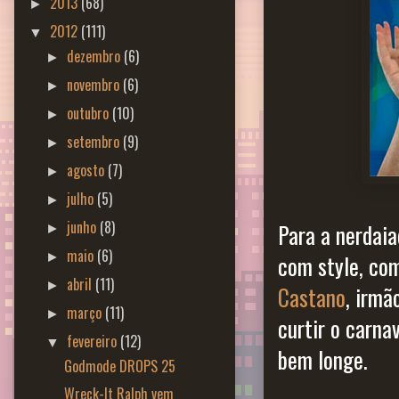
2013
(68)
►
2012
(111)
▼
dezembro
(6)
►
novembro
(6)
►
outubro
(10)
►
setembro
(9)
►
agosto
(7)
►
julho
(5)
►
junho
(8)
Para a nerdaia
►
maio
(6)
►
com style, co
abril
(11)
►
Castano
, irmã
março
(11)
►
curtir o carnav
fevereiro
(12)
▼
bem longe.
Godmode DROPS 25
Wreck-It Ralph vem