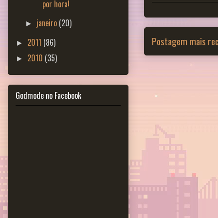
por hora!
janeiro
(20)
►
Postagem mais re
2011
(86)
►
2010
(35)
►
Godmode no Facebook