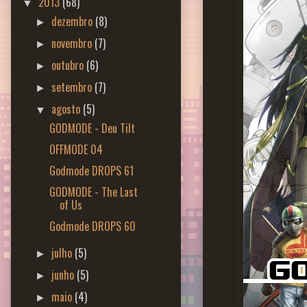
2013
(68)
▼
dezembro
(8)
►
novembro
(7)
►
outubro
(6)
►
setembro
(7)
►
agosto
(5)
▼
GODMODE - Deu Tilt
OFFMODE 04
Godmode DROPS 61
GODMODE - The Last
of Us
Godmode DROPS 60
julho
(5)
►
junho
(5)
►
maio
(4)
►