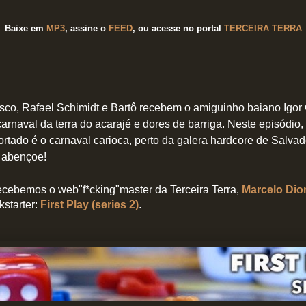
Baixe em
MP3
, assine o
FEED
,
ou acesse no portal
TERCEIRA TERRA
isco, Rafael Schimidt e Bartô recebem o amiguinho baiano Igor
arnaval da terra do acarajé e dores de barriga. Neste episódio
rtado é o carnaval carioca, perto da galera hardcore de Salvad
e abençoe!
ecebemos o web"f*cking"master da Terceira Terra,
Marcelo Dio
kstarter:
First Play (series 2)
.