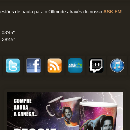
stões de pauta para o Offmode através do
nosso
ASK.FM
!
n
 03'45''
 38'45''