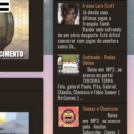
A nova Lara Croft
Já desde seus
últimos jogos a
franquia Tomb
Raider vem sofrendo
de um sério desgaste. Está difícil
concorrer com jogos de aventura
como Un...
Godmode - Redes
Online
Baixe em MP3 , ou
acesse no portal
TERCEIRA TERRA
Fala, galera! Paulo, Pita, Gabriel,
Cláudio, Chuvisco e Fábio Sooner (
Re:Games ) ...
Saunas e Chuviscos
Baixe
em MP3 ou acesse
pelo Anchor
Subscribe: iTunes |