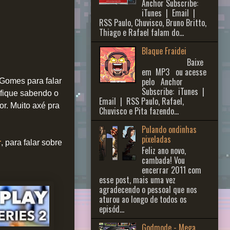
Anchor Subscribe:
iTunes | Email |
RSS Paulo, Chuvisco, Bruno Britto,
Thiago e Rafael falam do...
Blaque Fraidei
Baixe
em MP3 ou acesse
pelo Anchor
 Gomes para falar
Subscribe: iTunes |
, fique sabendo o
Email | RSS Paulo, Rafael,
or. Muito axé pra
Chuvisco e Pita fazendo...
Pulando ondinhas
pixeladas
r
, para falar sobre
Feliz ano novo,
cambada! Vou
encerrar 2011 com
esse post, mais uma vez
agradecendo o pessoal que nos
aturou ao longo de todos os
episód...
Godmode - Mega