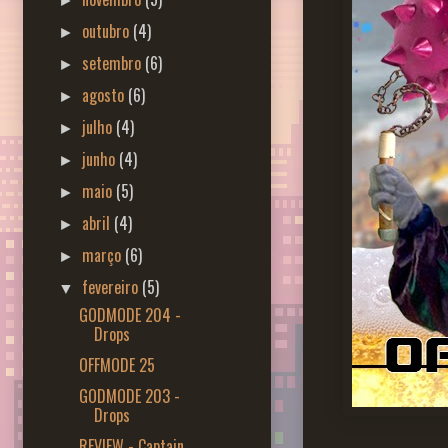
►
outubro
(4)
►
setembro
(6)
►
agosto
(6)
►
julho
(4)
►
junho
(4)
►
maio
(5)
►
abril
(4)
►
março
(6)
►
fevereiro
(5)
▼
GODMODE 204 -
Drops
OFFMODE 25
GODMODE 203 -
Drops
REVIEW - Captain