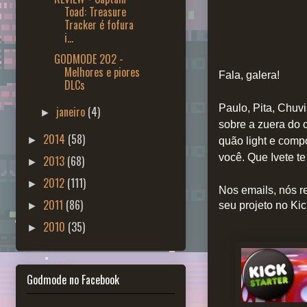
Toad: Treasure
Tracker é fofura
i...
GODMODE 202 -
Melhores e piores
Fala, galera!
DLCs
Paulo, Pita, Chuv
janeiro
(4)
►
sobre a zuera do c
2014
(58)
►
quão light e compo
você. Que Ivete t
2013
(68)
►
2012
(111)
►
Nos emails, nós r
2011
(86)
seu projeto no Kic
►
2010
(35)
►
Godmode no Facebook