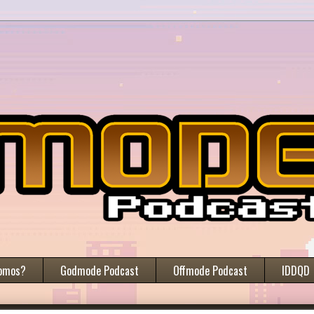
omos?
Godmode Podcast
Offmode Podcast
IDDQD