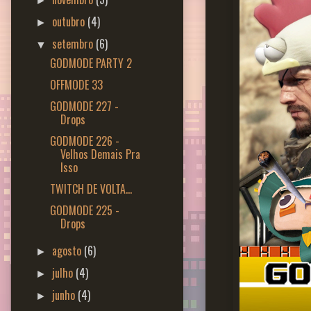
►
outubro
(4)
►
setembro
(6)
▼
GODMODE PARTY 2
OFFMODE 33
GODMODE 227 -
Drops
GODMODE 226 -
Velhos Demais Pra
Isso
TWITCH DE VOLTA...
GODMODE 225 -
Drops
agosto
(6)
►
julho
(4)
►
junho
(4)
►