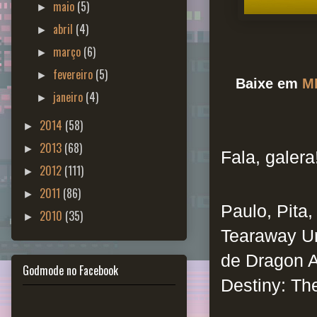
maio
(5)
►
abril
(4)
►
março
(6)
►
fevereiro
(5)
►
Baixe em
M
janeiro
(4)
►
2014
(58)
►
2013
(68)
►
Fala, galera
2012
(111)
►
2011
(86)
►
Paulo, Pita
2010
(35)
►
Tearaway Un
de Dragon A
Godmode no Facebook
Destiny: Th