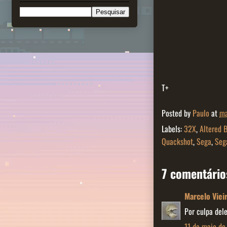
T+
Posted by
Paulo
at
ma
Labels:
32X
,
Altered 
Quackshot
,
Sega
,
Seg
7 comentário
Marcelo Viei
Por culpa del
11 de maio de