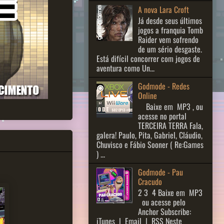
A nova Lara Croft
Já desde seus últimos
jogos a franquia Tomb
Raider vem sofrendo
de um sério desgaste.
Está difícil concorrer com jogos de
aventura como Un...
Godmode - Redes
Online
Baixe em MP3 , ou
acesse no portal
TERCEIRA TERRA Fala,
galera! Paulo, Pita, Gabriel, Cláudio,
Chuvisco e Fábio Sooner ( Re:Games
) ...
Godmode - Pau
Cracudo
2 3 ​ 4 Baixe em MP3
ou acesse pelo
Anchor Subscribe:
iTunes | Email | RSS Neste