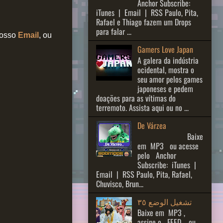
Anchor Subscribe:
iTunes | Email | RSS Paulo, Pita,
Rafael e Thiago fazem um Drops
para falar ...
nosso
Email
, ou
Gamers Love Japan
A galera da indústria
ocidental, mostra o
seu amor pelos games
japoneses e pedem
doações para as vítimas do
terremoto. Assista aqui ou no ...
De Várzea
Baixe
em MP3 ou acesse
pelo Anchor
Subscribe: iTunes |
Email | RSS Paulo, Pita, Rafael,
Chuvisco, Brun...
تشغيل الوضع ٣٥
Baixe em MP3 ,
assine o FEED , ou