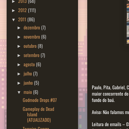
2013
(68)
►
2012
(111)
►
2011
(86)
▼
dezembro
(7)
►
novembro
(6)
►
outubro
(8)
►
setembro
(7)
►
agosto
(6)
►
julho
(7)
►
junho
(5)
►
Paulo, Pita, Gabriel,
maio
(6)
▼
maior concorrente do
Godmode Drops #07
fundo do baú.
Gameplay de Dead
Aviso: Não falamos mu
Island
(ATUALIZADO)
Leitura de emails – 0
Terceira Guerra