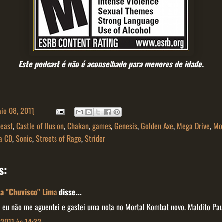
Este podcast é não é aconselhado para menores de idade.
io 08, 2011
Beast
,
Castle of Ilusion
,
Chakan
,
games
,
Genesis
,
Golden Axe
,
Mega Drive
,
Mo
a CD
,
Sonic
,
Streets of Rage
,
Strider
s:
ra "Chuvisco" Lima
disse...
e eu não me aguentei e gastei uma nota no Mortal Kombat novo. Maldito Pau
 2011 às 14:32