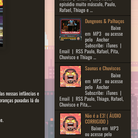
episódio muito másculo, Paulo,
Rafael, Thiago e ...
Dungeons & Palhaços
Baixe
em MP3 ou acesse
pelo Anchor
Subscribe: iTunes |
Email | RSS Paulo, Rafael, Pita,
Chuvisco e Thiago ...
Saunas e Chuviscos
Baixe
em MP3 ou acesse
pelo Anchor
Subscribe: iTunes |
das nossas infâncias e
Email | RSS Paulo, Thiago, Rafael,
branças puxadas lá do
Chuvisco e Pita,...
Não é a E3! ( ÁUDIO
e.
CORRIGIDO )
Baixe em MP3
ou acesse pelo