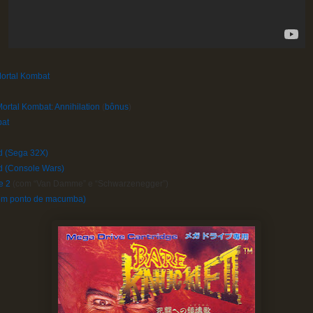
Mortal Kombat
ortal Kombat: Annihilation
(
bônus
)
bat
d (Sega 32X)
 (Console Wars)
e 2
(com “Van Damme” e “Schwarzenegger”)
com ponto de macumba)