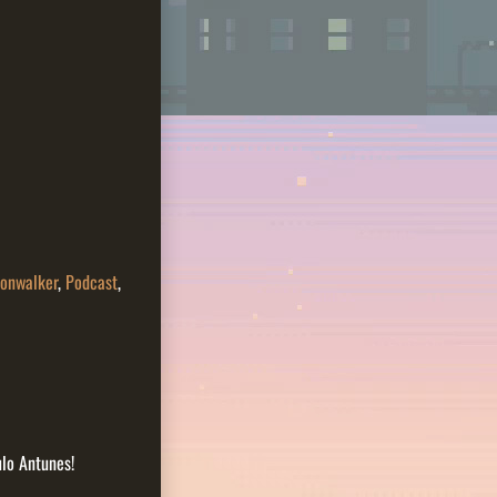
onwalker
,
Podcast
,
lo Antunes!