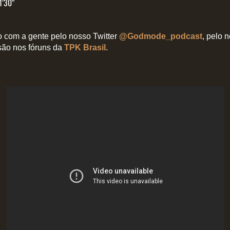
1’30”
 com a gente pelo nosso Twitter
@Godmode_podcast
, pelo 
são nos fóruns da
TPK Brasil
.