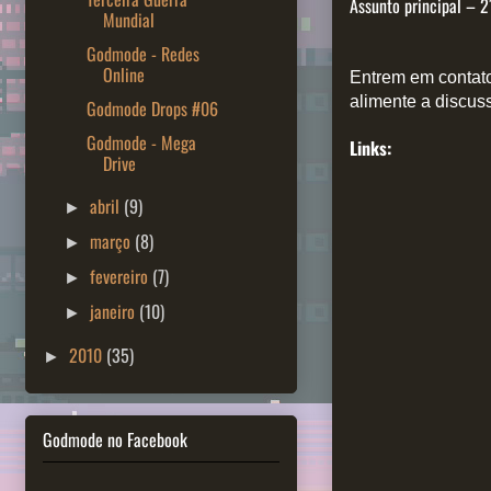
Assunto principal – 2
Mundial
Godmode - Redes
Online
Entrem em contato
alimente a discus
Godmode Drops #06
Godmode - Mega
Links:
Drive
abril
(9)
►
março
(8)
►
fevereiro
(7)
►
janeiro
(10)
►
2010
(35)
►
Godmode no Facebook