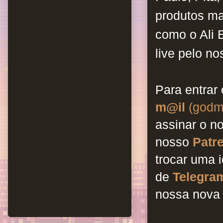
produtos ma
como o Ali 
live pelo n
Para entrar
m@il
(godm
assinar o n
nosso
Patr
trocar uma 
de
Telegra
nossa nova