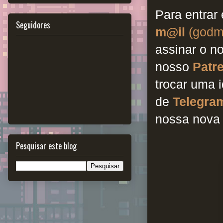
Para entrar
Seguidores
m@il
(godm
assinar o n
nosso
Patr
trocar uma 
de
Telegra
nossa nova
Pesquisar este blog