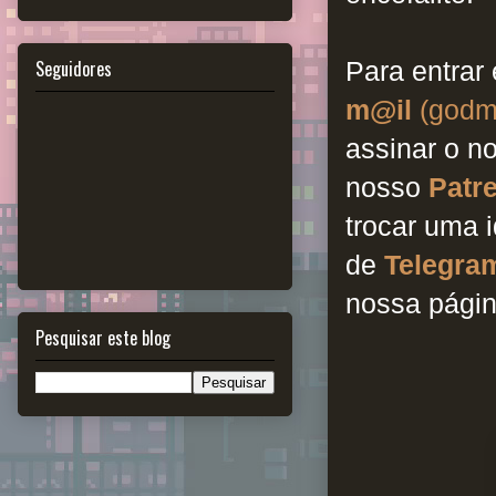
Seguidores
Para entrar
m@il
(godm
assinar o n
nosso
Patr
trocar uma 
de
Telegra
nossa pági
Pesquisar este blog