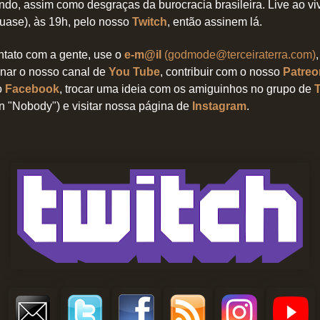
do, assim como desgraças da burocracia brasileira.
Live ao vi
ase), às 19h,
pelo nosso
Twitch
, então assinem lá.
ntato com a gente, use o
e-m@il
(godmode@terceiraterra.com)
nar o nosso canal de
You Tube
, contribuir com o nosso
Patreo
o
Facebook
, trocar uma ideia com os amiguinhos no grupo de
an "Nobody") e visitar nossa página de
Instagram
.