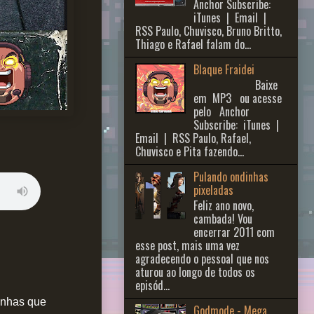
Anchor Subscribe:
iTunes | Email |
RSS Paulo, Chuvisco, Bruno Britto,
Thiago e Rafael falam do...
Blaque Fraidei
Baixe
em MP3 ou acesse
pelo Anchor
Subscribe: iTunes |
Email | RSS Paulo, Rafael,
Chuvisco e Pita fazendo...
Pulando ondinhas
pixeladas
Feliz ano novo,
cambada! Vou
encerrar 2011 com
esse post, mais uma vez
agradecendo o pessoal que nos
aturou ao longo de todos os
episód...
inhas que
Godmode - Mega