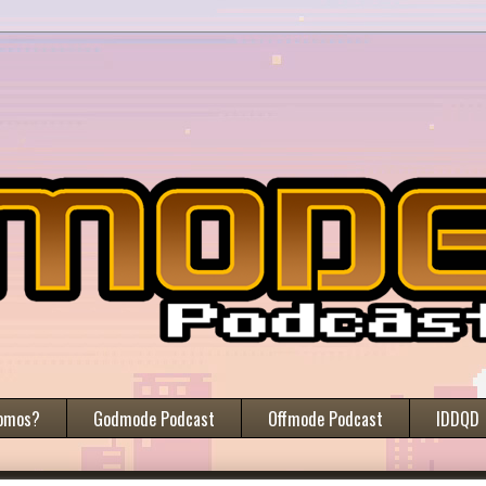
omos?
Godmode Podcast
Offmode Podcast
IDDQD