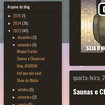
Arquivo do blog
2025
(1)
►
2024
(39)
►
2023
(40)
▼
dezembro
(2)
►
novembro
(5)
▼
Blaque Fraidei
Saunas e Chuviscos
Alan, ACORDA!
Até que não caiu!
quarta-feira,
Show do Meião
Saunas e C
outubro
(5)
►
setembro
(2)
►
agosto
(5)
►