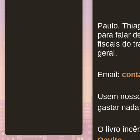
Paulo, Thia
para falar 
fiscais do t
geral.
Email:
cont
Usem nosso
gastar nada
O livro incê