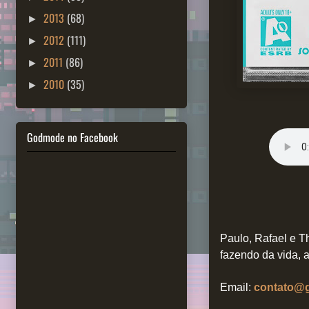
2013
(68)
►
2012
(111)
►
2011
(86)
►
2010
(35)
►
Godmode no Facebook
Paulo, Rafael e T
fazendo da vida, 
Email:
contato@