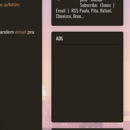
Subscribe: iTunes |
re.ai/fsNm
Email | RSS Paulo, Pita, Rafael,
Chuvisco, Brun...
 mandem
email
pra
ADS