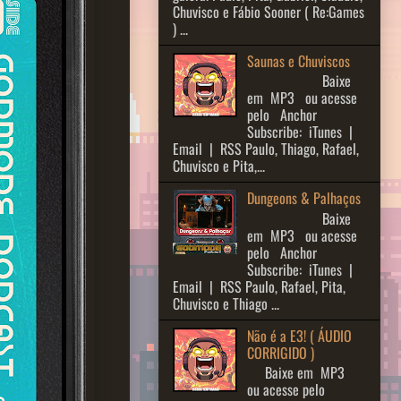
Chuvisco e Fábio Sooner ( Re:Games
) ...
Saunas e Chuviscos
Baixe
em MP3 ou acesse
pelo Anchor
Subscribe: iTunes |
Email | RSS Paulo, Thiago, Rafael,
Chuvisco e Pita,...
Dungeons & Palhaços
Baixe
em MP3 ou acesse
pelo Anchor
Subscribe: iTunes |
Email | RSS Paulo, Rafael, Pita,
Chuvisco e Thiago ...
Não é a E3! ( ÁUDIO
CORRIGIDO )
Baixe em MP3
ou acesse pelo