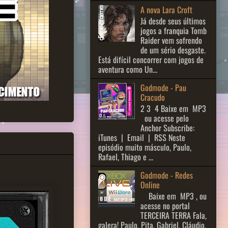
A nova Lara Croft
Já desde seus últimos
jogos a franquia Tomb
Raider vem sofrendo
de um sério desgaste.
Está difícil concorrer com jogos de
aventura como Un...
Godmode - Pau
Cracudo
2 3 ​ 4 Baixe em MP3
ou acesse pelo
Anchor Subscribe:
iTunes | Email | RSS Neste
episódio muito másculo, Paulo,
Rafael, Thiago e ...
Godmode - Redes
Online
Baixe em MP3 , ou
acesse no portal
TERCEIRA TERRA Fala,
galera! Paulo, Pita, Gabriel, Cláudio,