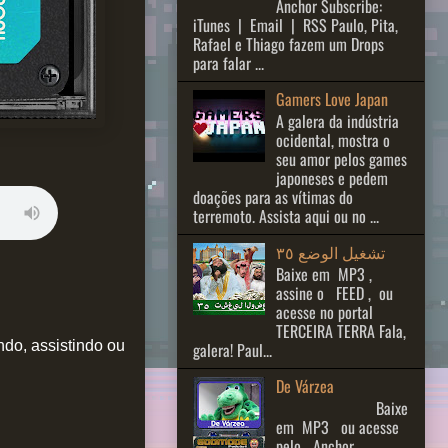
Anchor Subscribe:
iTunes | Email | RSS Paulo, Pita,
Rafael e Thiago fazem um Drops
para falar ...
Gamers Love Japan
A galera da indústria
ocidental, mostra o
seu amor pelos games
japoneses e pedem
doações para as vítimas do
terremoto. Assista aqui ou no ...
تشغيل الوضع ٣٥
Baixe em MP3 ,
assine o FEED , ou
acesse no portal
TERCEIRA TERRA Fala,
do, assistindo ou
galera! Paul...
De Várzea
Baixe
em MP3 ou acesse
pelo Anchor