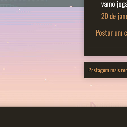
vamo joga
20 de jan
Postar um 
Postagem mais re