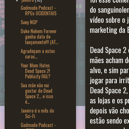
▼
do sanguinolen
Godmode Podcast -
RPGs OCIDENTAIS
vídeo sobre o 
Sony NGP
marketing da 
Duke Nukem Forever
ganha data de
lançamento!!! (AT...
Dead Space 2 
Agradeçam a estes
caras...
mães acham do 
Your Mom Hates
alvo, e sim pa
Dead Space 2!
Publicity FAIL?
jogar para irr
Sua mãe não vai
Dead Space 2,
gostar de Dead
Space 2... e isso
as lojas e os 
é...
depois vão ch
Janeiro é o mês do
Sci-Fi
estão sendo ex
Godmode Podcast -