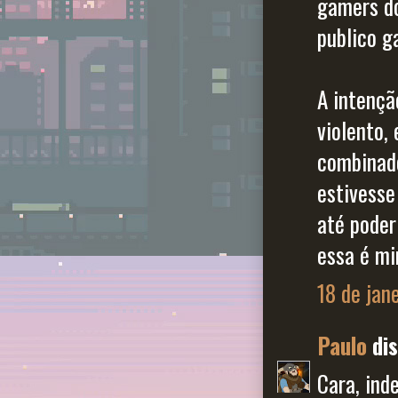
gamers do
publico g
A intençã
violento,
combinado
estivesse
até poder
essa é mi
18 de jan
Paulo
dis
Cara, ind