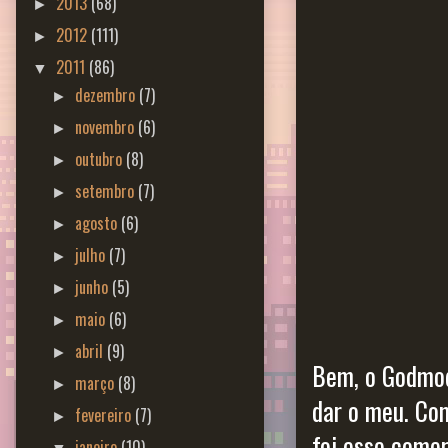
2013
(68)
►
2012
(111)
►
2011
(86)
▼
dezembro
(7)
►
novembro
(6)
►
outubro
(8)
►
setembro
(7)
►
agosto
(6)
►
julho
(7)
►
junho
(5)
►
maio
(6)
►
abril
(9)
►
Bem, o Godmod
março
(8)
►
dar o meu. Co
fevereiro
(7)
►
foi esse come
janeiro
(10)