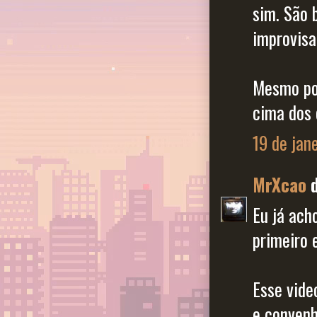
sim. São 
improvisa
Mesmo por
cima dos 
19 de jan
MrXcao
d
Eu já ach
primeiro 
Esse vide
e convenh