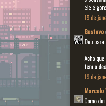
ele é gor
19 de jan
Gustavo
Deu para
Acho que 
tem o dea
19 de jan
Marcelo 
Como diri