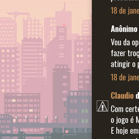
18 de jan
Anônimo 
Vou da op
fazer tro
atingir o
18 de jan
Claudio
d
Com certe
o jogo é 
E hoje em