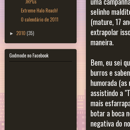
uma campanha 
JRPGs
selinho maldit
Extreme Halo Reach!
O calendário de 2011
(mature, 17 a
extrapolar iss
2010
(35)
►
maneira.
Godmode no Facebook
Bem, eu sei qu
burros e sabe
humorada (as 
assistindo a "
mais esfarrap
botar a boca 
negativa do n