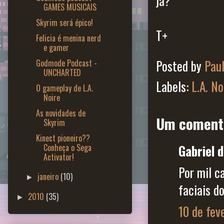
já?
GAMES MUSICAIS
Skyrim será épico!
T+
Felicia é menina nerd
e gamer
Posted by
Pau
Godmode Podcast -
UNCHARTED
Labels:
L.A. No
O gameplay de L.A.
Noire
As novidades de
Um coment
Skyrim
Kinect pioneiro??
Conheça o Sega
Gabriel d
Activator!
Por mil c
janeiro
(10)
►
faciais d
2010
(35)
►
10 de fev