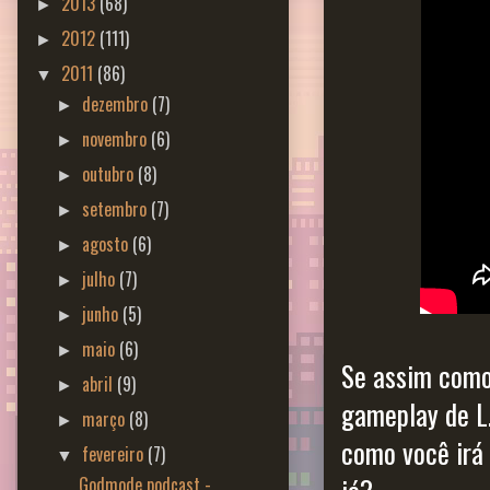
2013
(68)
►
2012
(111)
►
2011
(86)
▼
dezembro
(7)
►
novembro
(6)
►
outubro
(8)
►
setembro
(7)
►
agosto
(6)
►
julho
(7)
►
junho
(5)
►
maio
(6)
►
Se assim como
abril
(9)
►
gameplay de L.
março
(8)
►
como você irá 
fevereiro
(7)
▼
Godmode podcast -