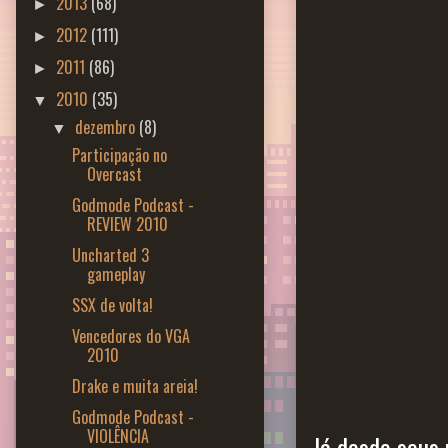
2013
(68)
►
2012
(111)
►
2011
(86)
►
2010
(35)
▼
dezembro
(8)
▼
Participação no
Overcast
Godmode Podcast -
REVIEW 2010
Uncharted 3
gameplay
SSX de volta!
Vencedores do VGA
2010
Drake e muita areia!
Godmode Podcast -
VIOLÊNCIA
Já desde seus