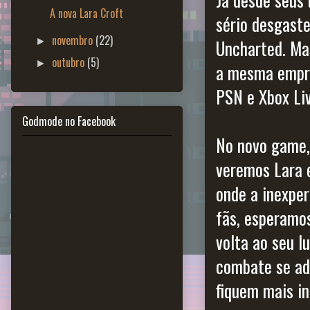
A nova Lara Croft
sério desgaste
novembro
(22)
►
Uncharted. Ma
outubro
(5)
►
a mesma empre
PSN e Xbox Liv
Godmode no Facebook
No novo game,
veremos Lara 
onde a inexper
fãs, esperamo
volta ao seu 
combate se ad
fiquem mais in