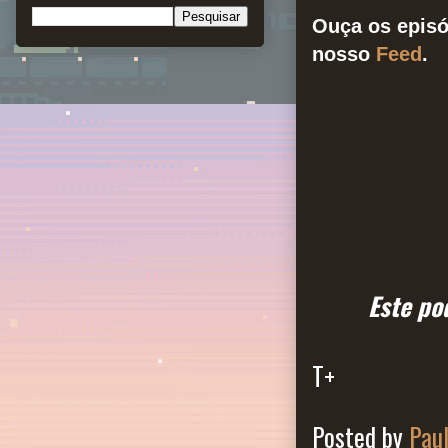
Ouça os episó
nosso
Feed
.
Este po
T+
Posted by
Pau