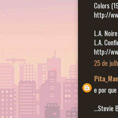
Colors (1
http://w
L.A. Noire
L.A. Confi
http://w
25 de jul
Pita_Ma
e por que 
...Stevie 