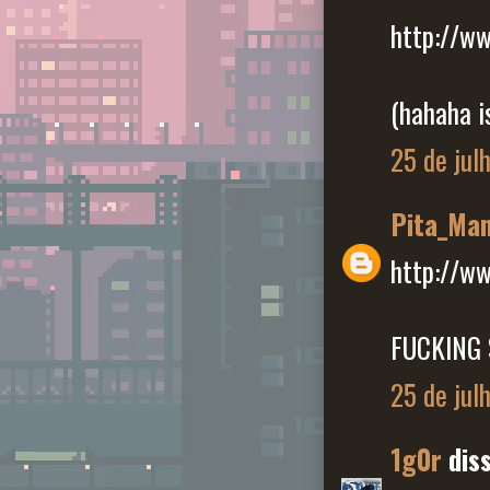
http://w
(hahaha i
25 de jul
Pita_Ma
http://w
FUCKING 
25 de jul
1g0r
diss