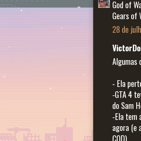
God of W
Gears of
28 de jul
VictorDo
Algumas c
- Ela per
-GTA 4 t
do Sam Ho
-Ela tem 
agora (e 
COD).