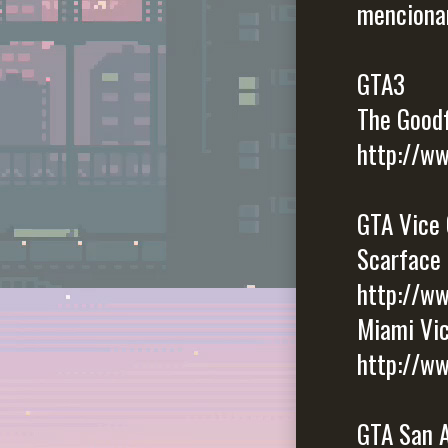
menciona
GTA3
The Goodf
http://w
GTA Vice 
Scarface 
http://w
Miami Vi
http://w
GTA San 