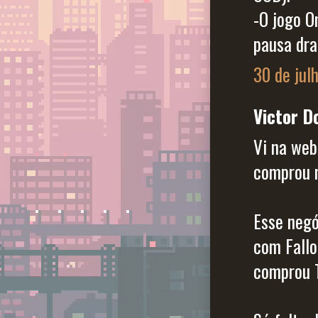
-O jogo On
pausa dra
30 de jul
Victor Do
Vi na web
comprou 
Esse negó
com Fallo
comprou T