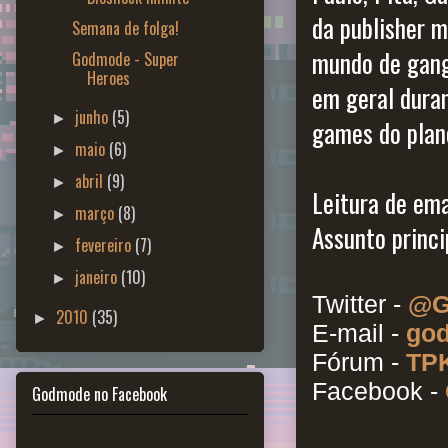
da publisher 
Semana de folga!
mundo de gangs
Godmode - Super
Heroes
em geral dura
junho
(5)
►
games do plan
maio
(6)
►
abril
(9)
►
Leitura de emai
março
(8)
►
Assunto princip
fevereiro
(7)
►
janeiro
(10)
►
Twitter -
@G
2010
(35)
►
E-mail -
god
Fórum -
TPK
Facebook -
Godmode no Facebook