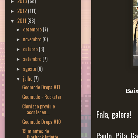
2013
(68)
►
2012
(111)
►
2011
(86)
▼
dezembro
(7)
►
novembro
(6)
►
outubro
(8)
►
setembro
(7)
►
agosto
(6)
►
julho
(7)
▼
Godmode Drops #11
Bai
Godmode - Rockstar
Chuvisco previu e
aconteceu....
Fala, galera!
Godmode Drops #10
15 minutos de
Paulo, Pita, G
Bioshock Infinite