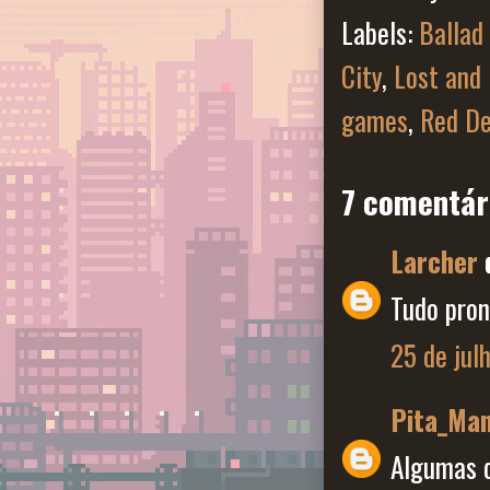
Labels:
Ballad
City
,
Lost an
games
,
Red D
7 comentár
Larcher
d
Tudo pron
25 de jul
Pita_Ma
Algumas d