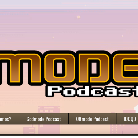
omos?
Godmode Podcast
Offmode Podcast
IDDQD