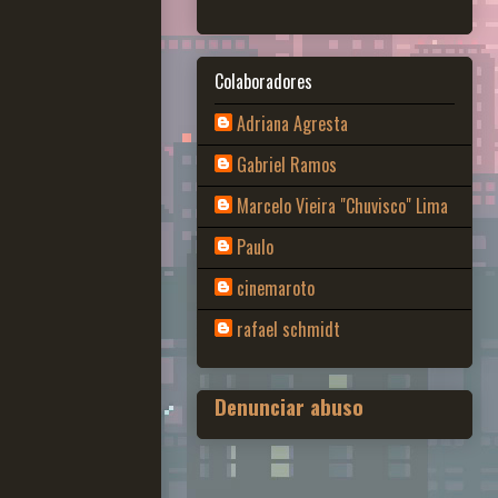
Colaboradores
Adriana Agresta
Gabriel Ramos
Marcelo Vieira "Chuvisco" Lima
Paulo
cinemaroto
rafael schmidt
Denunciar abuso