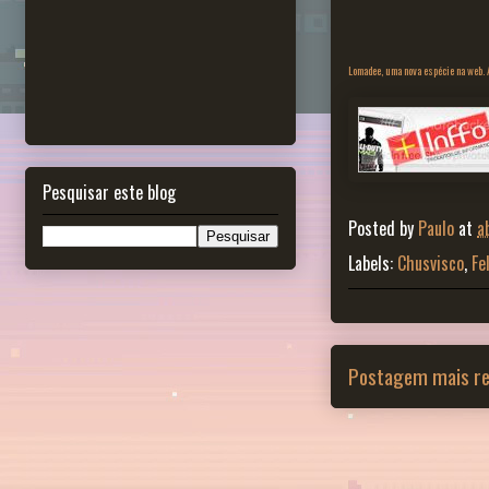
Lomadee, uma nova espécie na web. A
Pesquisar este blog
Posted by
Paulo
at
a
Labels:
Chusvisco
,
Fe
Postagem mais re