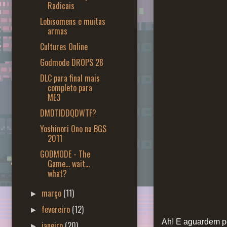
Radicais
Lobisomens e muitas
armas
Cultures Online
Godmode DROPS 28
DLC para final mais
completo para
ME3
DMDTIDDQDWTF?
Yoshinori Ono na BGS
2011
GODMODE - The
Game... wait...
what?
março
(11)
►
fevereiro
(12)
►
Ah! E aguardem p
janeiro
(20)
►