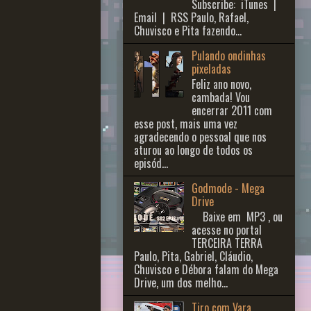
Subscribe: iTunes |
Email | RSS Paulo, Rafael,
Chuvisco e Pita fazendo...
Pulando ondinhas
pixeladas
Feliz ano novo,
cambada! Vou
encerrar 2011 com
esse post, mais uma vez
agradecendo o pessoal que nos
aturou ao longo de todos os
episód...
Godmode - Mega
Drive
Baixe em MP3 , ou
acesse no portal
TERCEIRA TERRA
Paulo, Pita, Gabriel, Cláudio,
Chuvisco e Débora falam do Mega
Drive, um dos melho...
Tiro com Vara