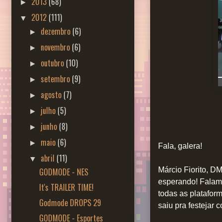
2013
(68)
►
2012
(111)
▼
dezembro
(6)
►
novembro
(6)
►
outubro
(10)
►
setembro
(9)
►
agosto
(7)
►
julho
(5)
►
junho
(8)
►
maio
(6)
►
Fala, galera!
abril
(11)
▼
Márcio Fiorito, D
GODMODE - NES
esperando! Falamo
It's TRAILER TIME!
todas as platafor
Godmode DROPS 29
saiu pra festejar
GODMODE - Esportes