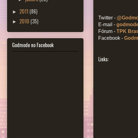
2011
(86)
►
Twitter -
@Godmo
2010
(35)
►
E-mail -
godmode@
Fórum -
TPK Bras
Facebook -
Godm
Godmode no Facebook
Links: