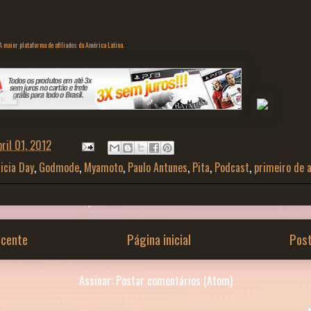
 maior plataforma de afiliados da América Latina.
bril 01, 2012
licia Day
,
Godmode
,
Myamoto
,
Paulo Antunes
,
Pita
,
Podcast
,
primeiro de a
cente
Página inicial
Pos
Assinar:
Postar comentários (Atom)