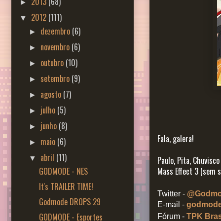
2013
(68)
►
2012
(111)
▼
dezembro
(6)
►
novembro
(6)
►
outubro
(10)
►
setembro
(9)
►
agosto
(7)
►
julho
(5)
►
junho
(8)
►
Fala, galera!
maio
(6)
►
abril
(11)
▼
Paulo, Pita, Chuvisc
GODMODE - NES
Mass Effect 3 (sem sp
It's TRAILER TIME!
Twitter -
@Godmo
Godmode DROPS 29
E-mail -
godmode@
GODMODE - Esportes
Fórum -
TPK Bras