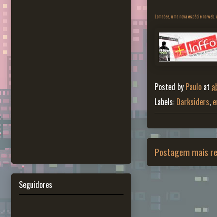
Lomadee, uma nova espécie na web. A
Posted by
Paulo
at
a
Labels:
Darksiders
,
e
Postagem mais re
Seguidores