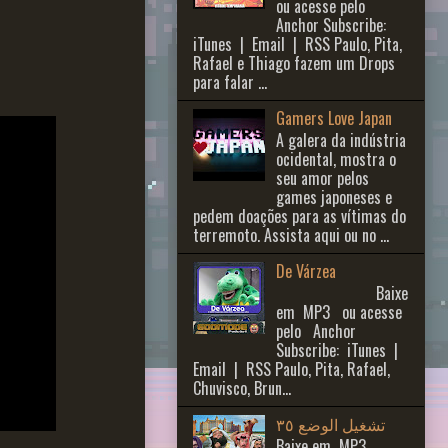
ou acesse pelo
Anchor Subscribe:
iTunes | Email | RSS Paulo, Pita,
Rafael e Thiago fazem um Drops
para falar ...
Gamers Love Japan
A galera da indústria
ocidental, mostra o
seu amor pelos
games japoneses e
pedem doações para as vítimas do
terremoto. Assista aqui ou no ...
De Várzea
Baixe
em MP3 ou acesse
pelo Anchor
Subscribe: iTunes |
Email | RSS Paulo, Pita, Rafael,
Chuvisco, Brun...
تشغيل الوضع ٣٥
Baixe em MP3 ,