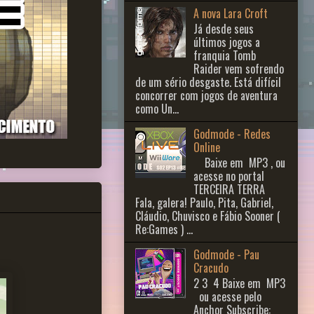
A nova Lara Croft
Já desde seus
últimos jogos a
franquia Tomb
Raider vem sofrendo
de um sério desgaste. Está difícil
concorrer com jogos de aventura
como Un...
Godmode - Redes
Online
Baixe em MP3 , ou
acesse no portal
TERCEIRA TERRA
Fala, galera! Paulo, Pita, Gabriel,
Cláudio, Chuvisco e Fábio Sooner (
Re:Games ) ...
Godmode - Pau
Cracudo
2 3 ​ 4 Baixe em MP3
ou acesse pelo
Anchor Subscribe: