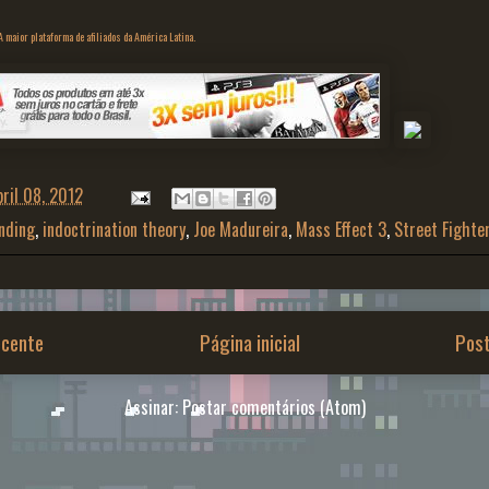
 maior plataforma de afiliados da América Latina.
bril 08, 2012
nding
,
indoctrination theory
,
Joe Madureira
,
Mass Effect 3
,
Street Fighte
cente
Página inicial
Pos
Assinar:
Postar comentários (Atom)