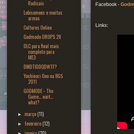
Radicais
Facebook -
Godm
Lobisomens e muitas
armas
Links:
Cultures Online
Godmode DROPS 28
DLC para final mais
completo para
ME3
DMDTIDDQDWTF?
Yoshinori Ono na BGS
2011
GODMODE - The
Game... wait...
what?
março
(11)
►
fevereiro
(12)
►
janeiro
(20)
►