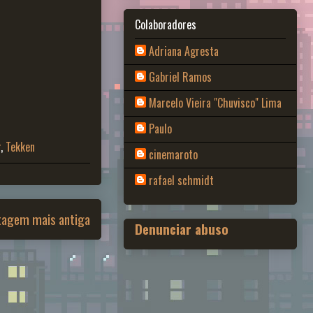
Colaboradores
Adriana Agresta
Gabriel Ramos
Marcelo Vieira "Chuvisco" Lima
Paulo
r
,
Tekken
cinemaroto
rafael schmidt
tagem mais antiga
Denunciar abuso