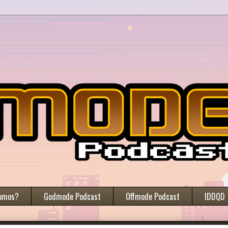
omos?
Godmode Podcast
Offmode Podcast
IDDQD