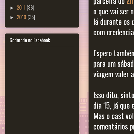
parceira do
Zi
2011
(86)
►
o que vai ser 
2010
(35)
►
lá durante os 
com credencia
Godmode no Facebook
Espero também
para um sábad
viagem valer a
Isso dito, si
dia 15, já que
Mas o cast vo
comentários pr