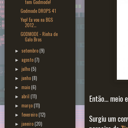
tem Godmode!
Godmode DROPS 41
Yep! Eu vou na BGS
2012...
GODMODE - Rinha de
Galo Bros
setembro
(9)
►
agosto
(7)
►
julho
(5)
►
junho
(8)
►
maio
(6)
►
abril
(11)
Então... meio 
►
março
(11)
►
fevereiro
(12)
►
Surgiu um conv
janeiro
(20)
►