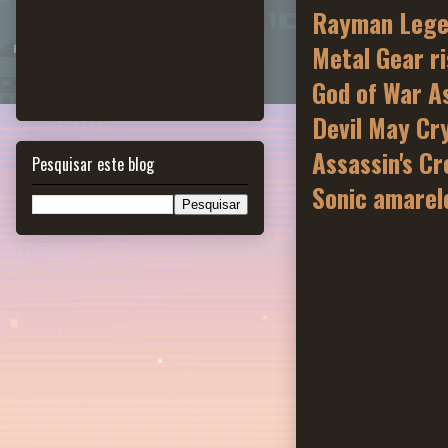
Rayman Lege
Metal Gear r
God of War A
Devil May Cr
Assassin's Cr
Pesquisar este blog
Sonic amarel