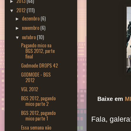
2013
(68)
►
2012
(111)
▼
dezembro
(6)
►
novembro
(6)
►
outubro
(10)
▼
Pagando mico na
BGS 2012, parte
final
Godmode DROPS 42
GODMODE - BGS
2012
VGL 2012
BGS 2012, pagando
Baixe em
M
mico parte 2
BGS 2012, pagando
mico parte 1
Fala, galera
Essa semana não