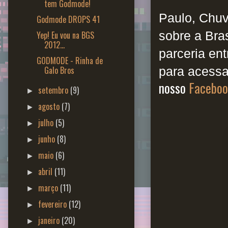
tem Godmode!
Paulo, Chuv
Godmode DROPS 41
sobre a Bra
Yep! Eu vou na BGS
2012...
parceria en
GODMODE - Rinha de
Galo Bros
para acessa
nosso
Faceboo
setembro
(9)
►
agosto
(7)
►
julho
(5)
►
junho
(8)
►
maio
(6)
►
abril
(11)
►
março
(11)
►
fevereiro
(12)
►
janeiro
(20)
►