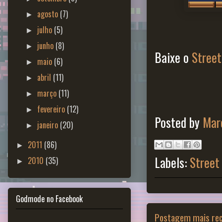
agosto
(7)
►
julho
(5)
►
junho
(8)
►
Baixe o
Stree
maio
(6)
►
abril
(11)
►
março
(11)
►
fevereiro
(12)
►
Posted by
Marc
janeiro
(20)
►
2011
(86)
►
Labels:
Street
2010
(35)
►
Godmode no Facebook
Postagem mais re