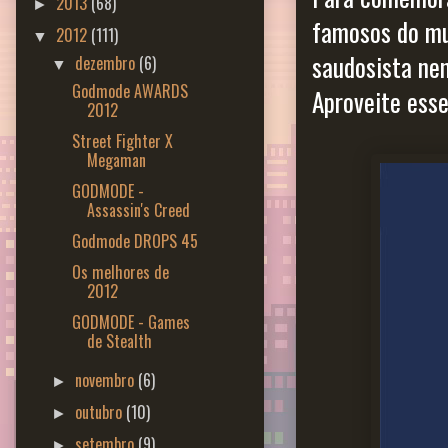
2013
(68)
►
famosos do mu
2012
(111)
▼
saudosista nen
dezembro
(6)
▼
Godmode AWARDS
Aproveite esse
2012
Street Fighter X
Megaman
GODMODE -
Assassin's Creed
Godmode DROPS 45
Os melhores de
2012
GODMODE - Games
de Stealth
novembro
(6)
►
outubro
(10)
►
setembro
(9)
►