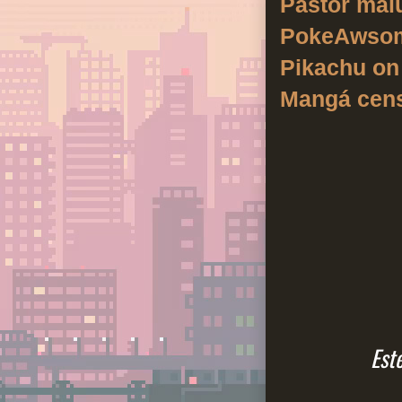
Pastor mal
PokeAwsome
Pikachu on
Mangá cen
Est