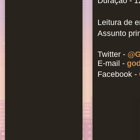
Duração - 1
Leitura de e
Assunto prin
Twitter -
@G
E-mail -
god
Facebook -