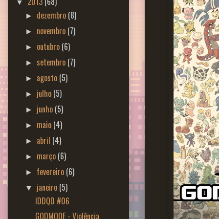
2013
(68)
▼
dezembro
(8)
►
novembro
(7)
►
outubro
(6)
►
setembro
(7)
►
agosto
(5)
►
julho
(5)
►
junho
(5)
►
maio
(4)
►
abril
(4)
►
março
(6)
►
fevereiro
(6)
►
janeiro
(5)
▼
IDDQD #06
GODMODE - Violência