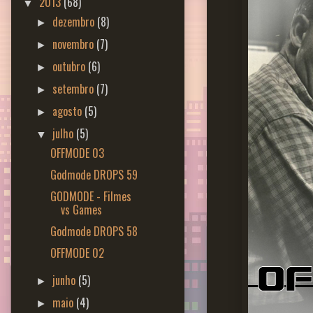
2013
(68)
▼
dezembro
(8)
►
novembro
(7)
►
outubro
(6)
►
setembro
(7)
►
agosto
(5)
►
julho
(5)
▼
OFFMODE 03
Godmode DROPS 59
GODMODE - Filmes
vs Games
Godmode DROPS 58
OFFMODE 02
junho
(5)
►
maio
(4)
►