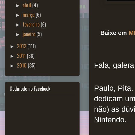
abril
(4)
►
março
(6)
►
fevereiro
(6)
►
Baixe em
M
janeiro
(5)
►
2012
(111)
►
2011
(86)
►
Fala, galera
2010
(35)
►
Paulo, Pita
Godmode no Facebook
dedicam um 
não) as dúv
Nintendo.