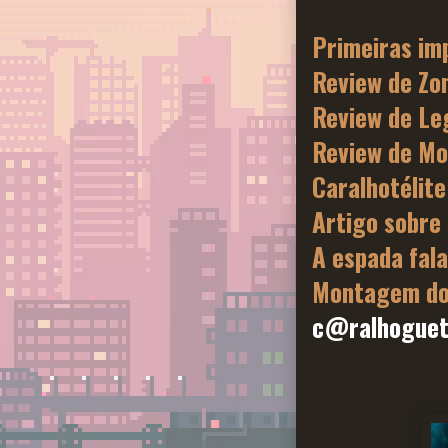
Primeiras im
Review de Zo
Review de Le
Review de Mo
Caralhotélite
Artigo sobre 
A espada fala
Montagem do
c@ralhoguet