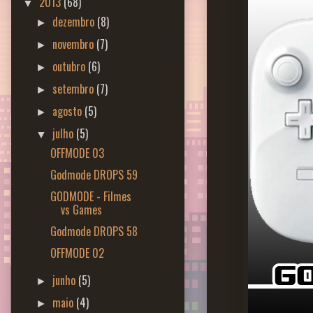
2013
(68)
▼
dezembro
(8)
►
novembro
(7)
►
outubro
(6)
►
setembro
(7)
►
agosto
(5)
►
julho
(5)
▼
OFFMODE 03
Godmode DROPS 59
GODMODE - Filmes
vs Games
Godmode DROPS 58
OFFMODE 02
junho
(5)
►
maio
(4)
►