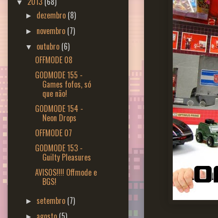
2013
(68)
▼
dezembro
(8)
►
novembro
(7)
►
outubro
(6)
▼
OFFMODE 08
GODMODE 155 -
Games fofos, só
que não!
GODMODE 154 -
Neon Drops
OFFMODE 07
GODMODE 153 -
Guilty Pleasures
AVISOS!!!! Offmode e
BGS!
setembro
(7)
►
agosto
(5)
►