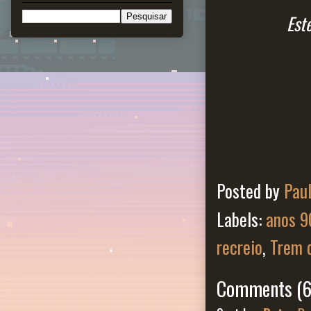
Est
Posted by
Pau
Labels:
anos 9
recreio
,
Trem d
Comments
(