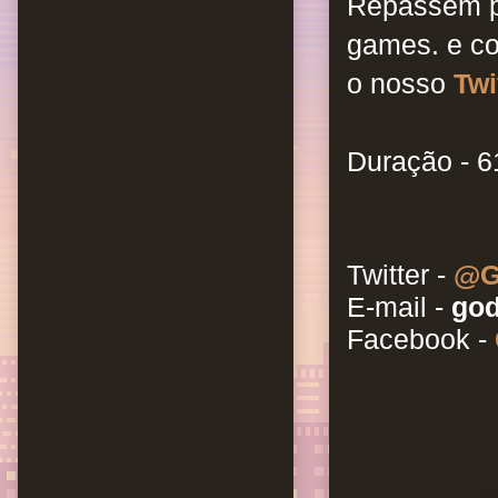
Repassem p
games. e c
o nosso
Twi
Duração - 6
Twitter -
@G
E-mail -
god
Facebook -