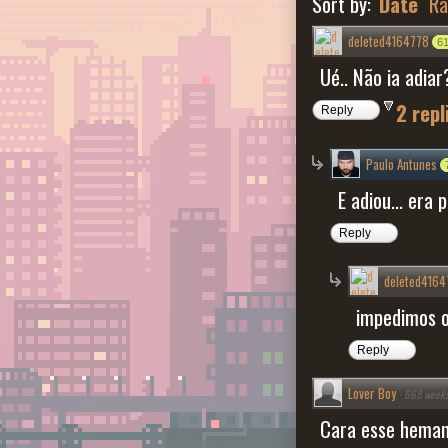
Sort by:
Date
Ra
deleted4164778
6
Ué.. Não ia adiar
2 rep
Reply
Paulo Antunes
E adiou... era
Reply
deleted4164
impedimos o
Reply
Lover Boy
·
668 weeks
Cara esse heman