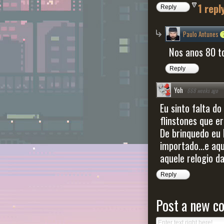
1 repl
Reply
Paulo Antunes
Nos anos 80 t
Reply
Yoh
·
668 weeks ago
Eu sinto falta do
flinstones que er
De brinquedo eu 
importado...e aquela 
aquele relogio da
Reply
Post a new 