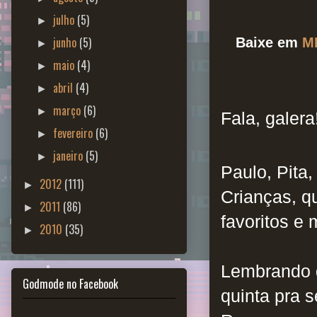
julho
(5)
►
junho
(5)
Baixe em
M
►
maio
(4)
►
abril
(4)
►
março
(6)
►
Fala, galera
fevereiro
(6)
►
janeiro
(5)
►
Paulo, Pita
2012
(111)
►
Crianças, q
2011
(86)
►
favoritos e
2010
(35)
►
Lembrando q
Godmode no Facebook
quinta pra 