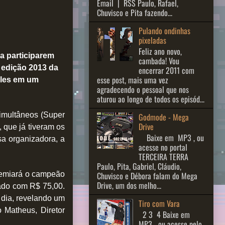
Email | RSS Paulo, Rafael,
Chuvisco e Pita fazendo...
Pulando ondinhas
pixeladas
Feliz ano novo,
ra participarem
cambada! Vou
 edição 2013 da
encerrar 2011 com
esse post, mais uma vez
oles em um
agradecendo o pessoal que nos
aturou ao longo de todos os episód...
simultâneos (Super
Godmode - Mega
Drive
 que já tiveram os
Baixe em MP3 , ou
a organizadora, a
acesse no portal
TERCEIRA TERRA
Paulo, Pita, Gabriel, Cláudio,
Chuvisco e Débora falam do Mega
premiará o campeão
Drive, um dos melho...
ado com R$ 75,00.
 dia, revelando um
Tiro com Vara
o Matheus, Diretor
2 3 ​ 4 Baixe em
MP3 ou acesse pelo