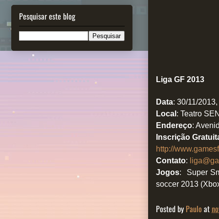
Pesquisar este blog
Liga GF 2013
Data
: 30/11/2013
Local
: Teatro SE
Endereço
: Aveni
Inscrição Gratui
http://www.gamesf
Contato
:
liga@ga
Jogos
:
Super Sma
soccer 2013 (Xbo
Posted by
Paulo
at
no