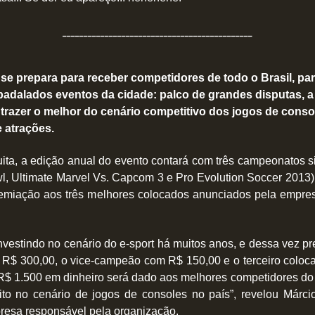
_____________________________________________
 se prepara para receber competidores de todo o Brasil, pa
adalados eventos da cidade: palco de grandes disputas, a
trazer o melhor do cenário competitivo dos jogos de cons
e atrações.
ita, a edição anual do evento contará com três campeonatos 
, Ultimate Marvel Vs. Capcom 3 e Pro Evolution Soccer 2013),
remiação aos três melhores colocados anunciados pela empres
nvestindo no cenário do e-sport há muitos anos, e dessa vez 
 R$ 300,00, o vice-campeão com R$ 150,00 e o terceiro coloc
 R$ 1.500 em dinheiro será dado aos melhores competidores do
ito no cenário de jogos de consoles no país”, revelou Márci
resa responsável pela organização.