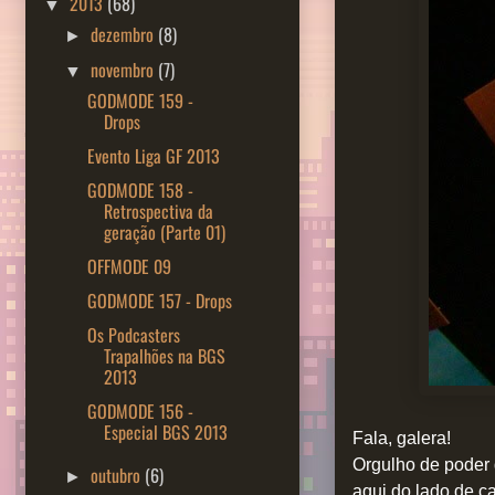
2013
(68)
▼
dezembro
(8)
►
novembro
(7)
▼
GODMODE 159 -
Drops
Evento Liga GF 2013
GODMODE 158 -
Retrospectiva da
geração (Parte 01)
OFFMODE 09
GODMODE 157 - Drops
Os Podcasters
Trapalhões na BGS
2013
GODMODE 156 -
Especial BGS 2013
Fala, galera!
Orgulho de poder 
outubro
(6)
►
aqui do lado de ca