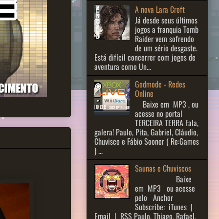
A nova Lara Croft
Já desde seus últimos
jogos a franquia Tomb
Raider vem sofrendo
de um sério desgaste.
Está difícil concorrer com jogos de
aventura como Un...
Godmode - Redes
Online
Baixe em MP3 , ou
acesse no portal
TERCEIRA TERRA Fala,
galera! Paulo, Pita, Gabriel, Cláudio,
Chuvisco e Fábio Sooner ( Re:Games
) ...
Saunas e Chuviscos
Baixe
em MP3 ou acesse
pelo Anchor
Subscribe: iTunes |
Email | RSS Paulo, Thiago, Rafael,