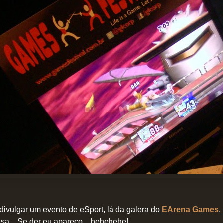
divulgar um evento de eSport, lá da galera do
EArena Games
,
sa... Se der eu apareço... hehehehe!