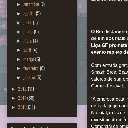
setembro
(7)
►
agosto
(5)
►
julho
(5)
►
junho
(5)
O Rio de Janeiro
►
de um dos mais b
maio
(4)
►
Liga GF promete 
abril
(4)
►
evento repleto d
março
(6)
►
Com entrada gratu
fevereiro
(6)
►
Smash Bros. Brawl
janeiro
(5)
►
valores de sua p
Games Festival.
2012
(111)
►
2011
(86)
►
“A empresa está i
2010
(35)
de cada jogo com
►
No total, mais de
investimento inéd
Comercial da emp