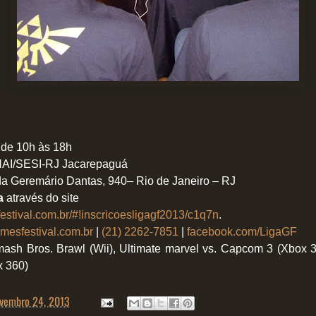
, de 10h às 18h
NAI/SESI-RJ Jacarepaguá
da Geremário Dantas, 940– Rio de Janeiro – RJ
ta
através do site
estival.com.
br/#!inscricoesligagf2013/
c1q7n
.
mesfestival.com.br
|
(21) 2262-7851
|
facebook.com/LigaGF
sh Bros. Brawl (Wii), Ultimate marvel vs. Capcom 3 (Xbox 36
x 360)
vembro 24, 2013