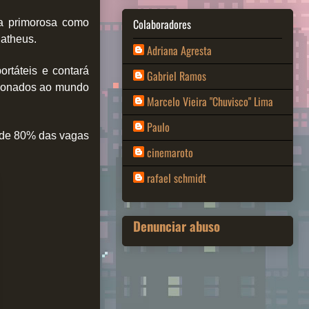
Colaboradores
ra primorosa como
Matheus.
Adriana Agresta
rtáteis e contará
Gabriel Ramos
acionados ao mundo
Marcelo Vieira "Chuvisco" Lima
Paulo
s de 80% das vagas
cinemaroto
rafael schmidt
Denunciar abuso