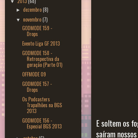
2013
(68)
▼
dezembro
(8)
►
novembro
(7)
▼
GODMODE 159 -
Drops
Evento Liga GF 2013
GODMODE 158 -
Retrospectiva da
geração (Parte 01)
OFFMODE 09
GODMODE 157 -
Drops
Os Podcasters
Trapalhões na BGS
2013
GODMODE 156 -
E soltem os fo
Especial BGS 2013
saíram nossos 