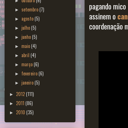
outubro
(6)
►
pagando mico 
setembro
(7)
►
assinem o
can
agosto
(5)
►
coordenação m
julho
(5)
►
junho
(5)
►
maio
(4)
►
abril
(4)
►
março
(6)
►
fevereiro
(6)
►
janeiro
(5)
►
2012
(111)
►
2011
(86)
►
2010
(35)
►