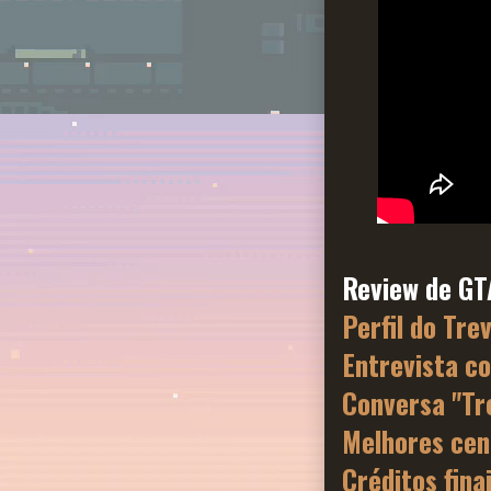
Review de G
Perfil do Tre
Entrevista c
Conversa "Tr
Melhores cen
Créditos fina