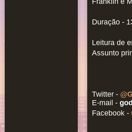
Franklin e M
Duração - 1
Leitura de e
Assunto prin
Twitter -
@G
E-mail -
god
Facebook -