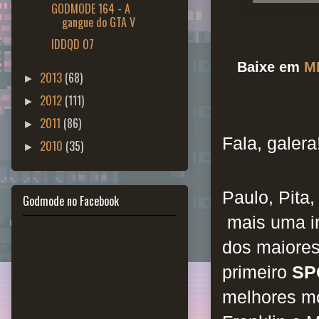
GODMODE 164 - A
gangue do GTA V
IDDQD 07
Baixe em
M
2013
(68)
►
2012
(111)
►
2011
(86)
►
Fala, galera
2010
(35)
►
Paulo, Pita
Godmode no Facebook
mais uma i
dos maiores
primeiro
SP
melhores mo