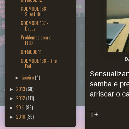
GODMODE 168 -
Silent Hill
GODMODE 167 -
Drops
Problemas com o
FEED
OFFMODE 11
Da
GODMODE 166 - The
End
Sensualizan
janeiro
(4)
►
samba e pre
2013
(68)
►
arriscar o c
2012
(111)
►
2011
(86)
►
T+
2010
(35)
►