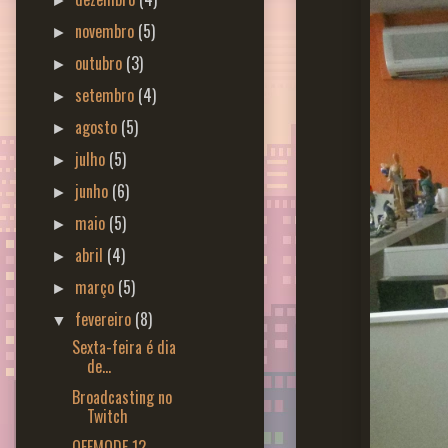
►
novembro
(5)
►
outubro
(3)
►
setembro
(4)
►
agosto
(5)
►
julho
(5)
►
junho
(6)
►
maio
(5)
►
abril
(4)
►
março
(5)
►
fevereiro
(8)
▼
Sexta-feira é dia
de...
Broadcasting no
Twitch
OFFMODE 12