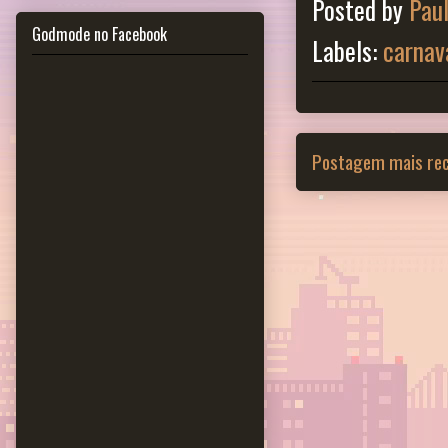
Posted by
Pau
Godmode no Facebook
Labels:
carnav
Postagem mais re