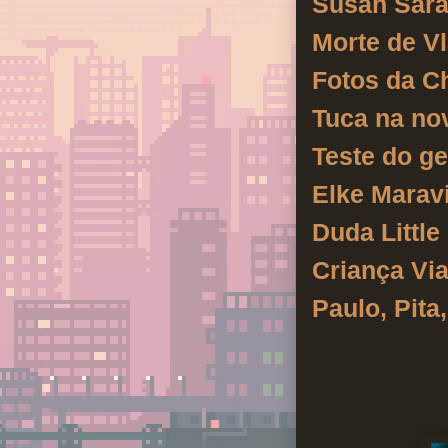
Susan Saran
Morte de V
Fotos da Ch
Tuca na no
Teste do ge
Elke Marav
Duda Little 
Criança Vi
Paulo, Pita