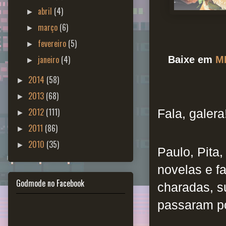
abril
(4)
►
março
(6)
►
fevereiro
(5)
►
janeiro
(4)
Baixe em
M
►
2014
(58)
►
2013
(68)
►
2012
(111)
Fala, galera
►
2011
(86)
►
2010
(35)
►
Paulo, Pita
novelas e f
Godmode no Facebook
charadas, s
passaram po