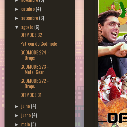
►
outubro
(4)
►
setembro
(6)
►
agosto
(6)
▼
OFFMODE 32
Patreon do Godmode
GODMODE 224 -
Drops
GODMODE 223 -
Metal Gear
GODMODE 222 -
Drops
OFFMODE 31
julho
(4)
►
junho
(4)
►
maio
(5)
►