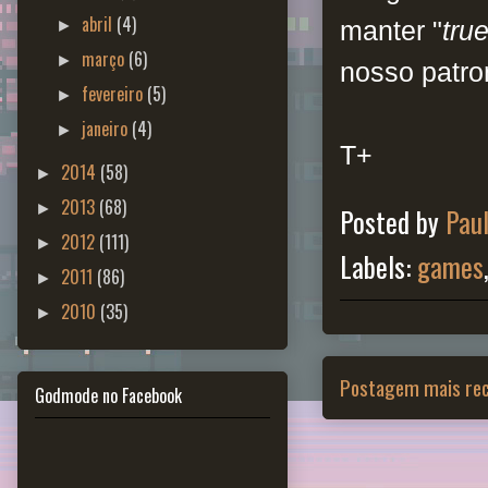
abril
(4)
manter "
tru
►
março
(6)
►
nosso patron
fevereiro
(5)
►
janeiro
(4)
►
T+
2014
(58)
►
2013
(68)
►
Posted by
Pau
2012
(111)
►
Labels:
games
2011
(86)
►
2010
(35)
►
Postagem mais re
Godmode no Facebook