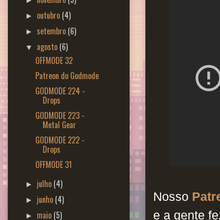
►
outubro
(4)
►
setembro
(6)
►
agosto
(6)
▼
OFFMODE 32
Patreon do Godmode
GODMODE 224 -
Drops
GODMODE 223 -
Metal Gear
GODMODE 222 -
Drops
OFFMODE 31
julho
(4)
►
Nosso
Patr
junho
(4)
►
e a gente f
maio
(5)
►