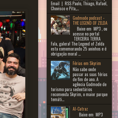
Email | RSS Paulo, Thiago, Rafael,
Chuvisco e Pita,...
Godmode podcast -
THE LEGEND OF ZELDA
Baixe em MP3 , ou
acesse no portal
TERCEIRA TERRA
Fala, galera! The Legend of Zelda
esta comemorando 25 aninhos e é
obrigação moral ...
Férias em Skyrim
Não sabe onde
passar as suas férias
de fim de ano. A
agência Godmode de
turismo para sedentários
recomenda Skyrim, o maior parque
temáti...
Al-Catraz
Baixe em MP3