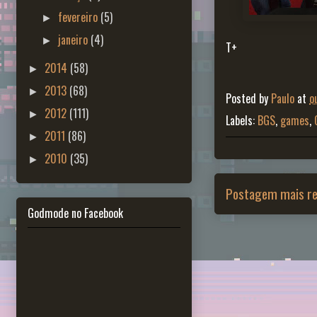
fevereiro
(5)
►
janeiro
(4)
►
T+
2014
(58)
►
2013
(68)
►
Posted by
Paulo
at
o
2012
(111)
►
Labels:
BGS
,
games
,
2011
(86)
►
2010
(35)
►
Postagem mais re
Godmode no Facebook