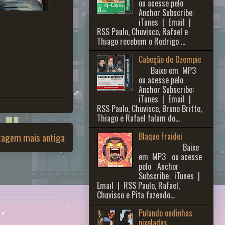
ou acesse pelo
Anchor Subscribe:
iTunes | Email |
RSS Paulo, Chuvisco, Rafael e
Thiago recebem o Rodrigo ...
Cabeção de Ozempic
Baixe em MP3
ou acesse pelo
Anchor Subscribe:
iTunes | Email |
RSS Paulo, Chuvisco, Bruno Britto,
Thiago e Rafael falam do...
Blaque Fraidei
tagem mais antiga
Baixe
em MP3 ou acesse
pelo Anchor
Subscribe: iTunes |
Email | RSS Paulo, Rafael,
Chuvisco e Pita fazendo...
Pulando ondinhas
pixeladas