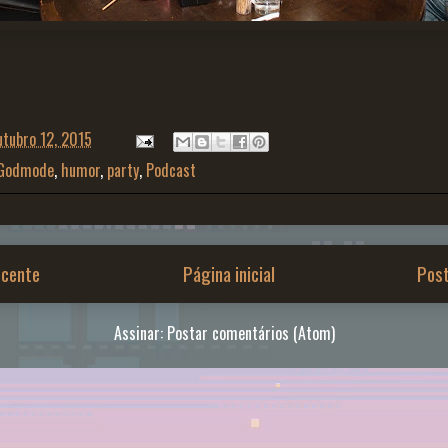
utubro 12, 2015
Godmode
,
humor
,
party
,
Podcast
cente
Página inicial
Pos
Assinar:
Postar comentários (Atom)