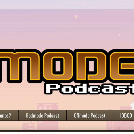
omos?
Godmode Podcast
Offmode Podcast
IDDQD