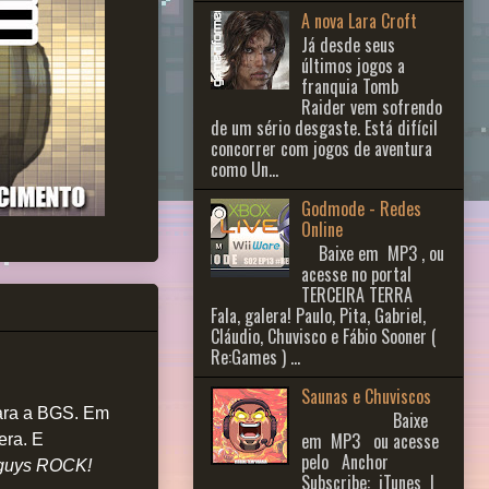
A nova Lara Croft
Já desde seus
últimos jogos a
franquia Tomb
Raider vem sofrendo
de um sério desgaste. Está difícil
concorrer com jogos de aventura
como Un...
Godmode - Redes
Online
Baixe em MP3 , ou
acesse no portal
TERCEIRA TERRA
Fala, galera! Paulo, Pita, Gabriel,
Cláudio, Chuvisco e Fábio Sooner (
Re:Games ) ...
Saunas e Chuviscos
ara a BGS. Em
Baixe
em MP3 ou acesse
era. E
pelo Anchor
guys ROCK!
Subscribe: iTunes |