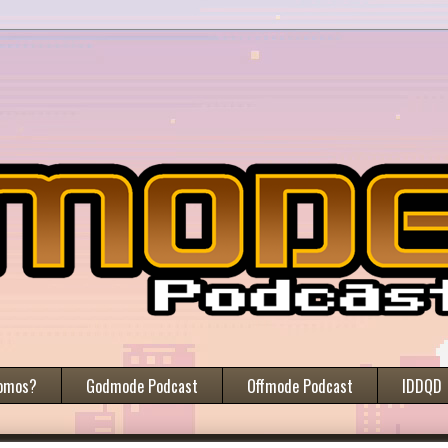
omos?
Godmode Podcast
Offmode Podcast
IDDQD