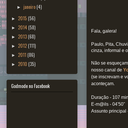
janeiro
(4)
►
2015
(56)
►
2014
(58)
►
Fala, galera!
2013
(68)
►
Paulo, Pita, Chuv
2012
(111)
►
cinza, informal e 
2011
(86)
►
2010
(35)
Não se esqueçam 
►
nosso canal de
Y
(se inscrevam e 
aconteçam.
Godmode no Facebook
Duração - 107 mi
E-m@ils -
04'50"
Assunto principal 