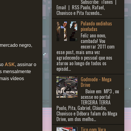
Subscribe: iTunes |
Email | RSS Paulo, Rafael,
Chuvisco e Pita fazendo...
Pulando ondinhas
pixeladas
Feliz ano novo,
cambada! Vou
 mercado negro,
encerrar 2011 com
esse post, mais uma vez
agradecendo o pessoal que nos
aturou ao longo de todos os
sso
ASK
, assinar o
episód...
gos mensalmente
Godmode - Mega
 mais vídeos
Drive
Baixe em MP3 , ou
acesse no portal
TERCEIRA TERRA
Paulo, Pita, Gabriel, Cláudio,
Chuvisco e Débora falam do Mega
Drive, um dos melho...
Tiro com Vara