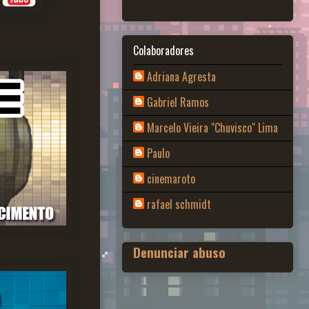
Colaboradores
Adriana Agresta
Gabriel Ramos
Marcelo Vieira "Chuvisco" Lima
Paulo
cinemaroto
rafael schmidt
Denunciar abuso