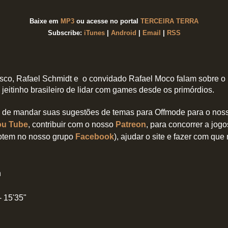
Baixe em
MP3
ou acesse no portal
TERCEIRA TERRA
Subscribe:
iTunes
|
Android
|
Email
|
RSS
isco, Rafael Schmidt e o convidado Rafael Moco falam sobre o
o jeitinho brasileiro de lidar com games desde os primórdios.
de mandar suas sugestões de temas para Offmode para o no
ou Tube
, contribuir com o nosso
Patreon
, para concorrer a jo
votem no nosso grupo
Facebook
), ajudar o site e fazer com que
n
- 15'35"