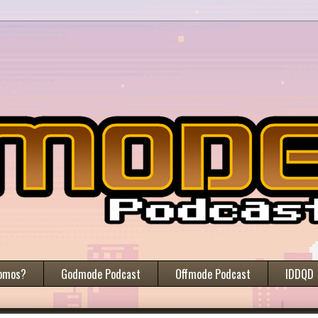
omos?
Godmode Podcast
Offmode Podcast
IDDQD