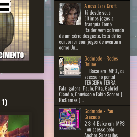
A nova Lara Croft
Já desde seus
últimos jogos a
franquia Tomb
Raider vem sofrendo
de um sério desgaste. Está difícil
concorrer com jogos de aventura
como Un...
Godmode - Redes
Online
Baixe em MP3 , ou
acesse no portal
TERCEIRA TERRA
Fala, galera! Paulo, Pita, Gabriel,
Cláudio, Chuvisco e Fábio Sooner (
 1)
Re:Games ) ...
Godmode - Pau
Cracudo
2 3 ​ 4 Baixe em MP3
ou acesse pelo
Anchor Subscribe: