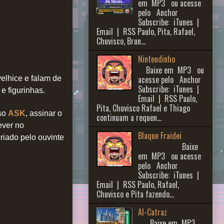
em MP3 ou acesse
pelo Anchor
Subscribe: iTunes |
Email | RSS Paulo, Pita, Rafael,
Chuvisco, Brun...
Nintendinho
Baixe em MP3 ou
acesse pelo Anchor
velhice e falam de
Subscribe: iTunes |
e figurinhas.
Email | RSS Paulo,
Pita, Chuvisco Rafael e Thiago
sso
ASK
, assinar o
continuam a requen...
rever no
Blaque Fraidei
criado pelo ouvinte
Baixe
em MP3 ou acesse
pelo Anchor
Subscribe: iTunes |
Email | RSS Paulo, Rafael,
Chuvisco e Pita fazendo...
Al-Catraz
Baixe em MP3