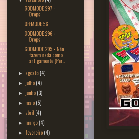
▼
GODMODE 297 -
Drops
OFFMODE 56
GODMODE 296 -
Drops
GODMODE 295 - Não
fazem nada como
antigamente (Par...
agosto
(4)
►
julho
(4)
►
junho
(3)
►
maio
(5)
►
abril
(4)
►
março
(4)
►
fevereiro
(4)
►