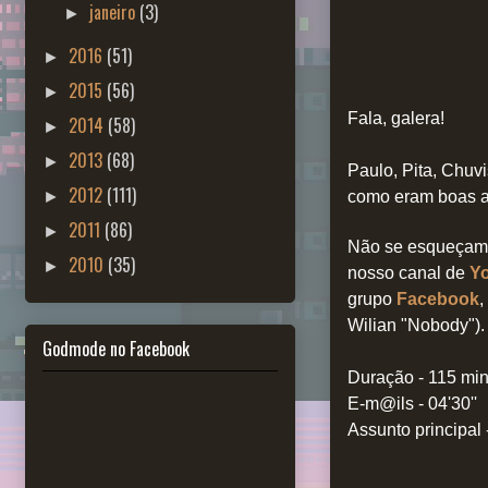
janeiro
(3)
►
2016
(51)
►
2015
(56)
►
Fala, galera!
2014
(58)
►
2013
(68)
►
Paulo, Pita, Chuvi
2012
(111)
►
como eram boas as
2011
(86)
►
Não se esqueçam 
2010
(35)
►
nosso canal de
Y
grupo
Facebook
,
Wilian "Nobody").
Godmode no Facebook
Duração - 115 mi
E-m@ils - 04'30''
Assunto principal -