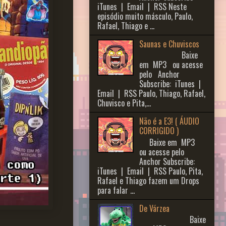
iTunes | Email | RSS Neste
episódio muito másculo, Paulo,
Rafael, Thiago e ...
Saunas e Chuviscos
Baixe
em MP3 ou acesse
pelo Anchor
Subscribe: iTunes |
Email | RSS Paulo, Thiago, Rafael,
Chuvisco e Pita,...
Não é a E3! ( ÁUDIO
CORRIGIDO )
Baixe em MP3
ou acesse pelo
Anchor Subscribe:
iTunes | Email | RSS Paulo, Pita,
Rafael e Thiago fazem um Drops
para falar ...
De Várzea
Baixe