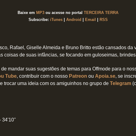
Baixe em
MP3
ou acesse no portal
TERCEIRA TERRA
Subscribe:
iTunes
|
Android
|
Email
|
RSS
sco, Rafael, Giselle Almeida e Bruno Britto estão cansados da 
 coisas de suas infâncias, se focando em guloseimas, brindes 
de mandar suas sugestões de temas para Offmode para o no
ou Tube
, contribuir com o nosso
Patreon
ou
Apoia.se
, se insc
 e trocar uma ideia com os amiguinhos no grupo de
Telegram
(
n
 34'10''