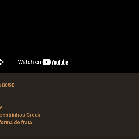
 80/90
os
onstrinhos Creck
orma de fruta