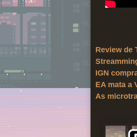
Review de T
Streamming 
IGN compra
EA mata a 
As microtr