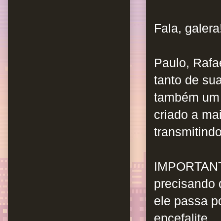
Fala, galera
Paulo, Rafa
tanto de su
também um p
criado a ma
transmitind
IMPORTAN
precisando 
ele passa p
encefalite.