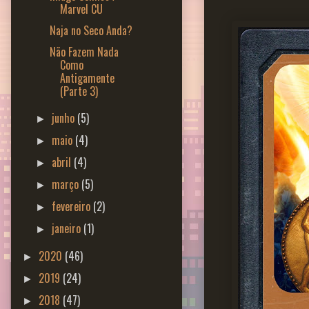
Marvel CU
Naja no Seco Anda?
Não Fazem Nada
Como
Antigamente
(Parte 3)
junho
(5)
►
maio
(4)
►
abril
(4)
►
março
(5)
►
fevereiro
(2)
►
janeiro
(1)
►
2020
(46)
►
2019
(24)
►
2018
(47)
►