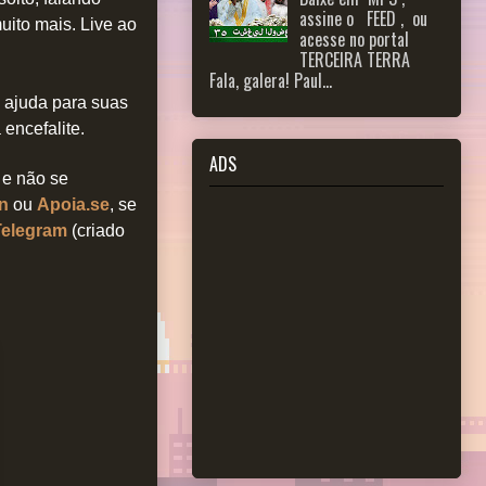
assine o FEED , ou
uito mais.
Live ao
acesse no portal
TERCEIRA TERRA
Fala, galera! Paul...
 ajuda para suas
encefalite.
ADS
, e não se
n
ou
Apoia.se
, se
Telegram
(criado