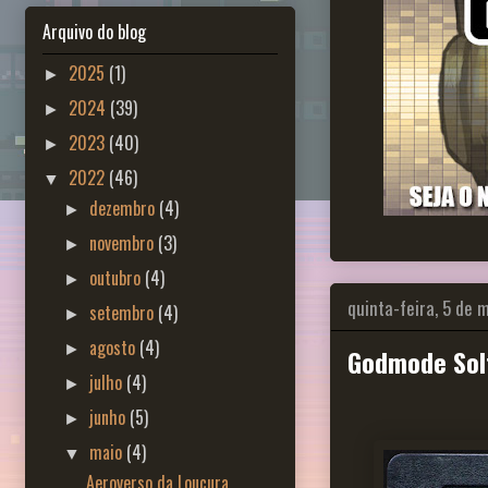
Arquivo do blog
2025
(1)
►
2024
(39)
►
2023
(40)
►
2022
(46)
▼
dezembro
(4)
►
novembro
(3)
►
outubro
(4)
►
quinta-feira, 5 de 
setembro
(4)
►
agosto
(4)
►
Godmode Sol
julho
(4)
►
junho
(5)
►
maio
(4)
▼
Aeroverso da Loucura