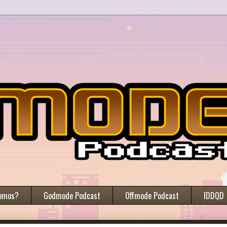
omos?
Godmode Podcast
Offmode Podcast
IDDQD