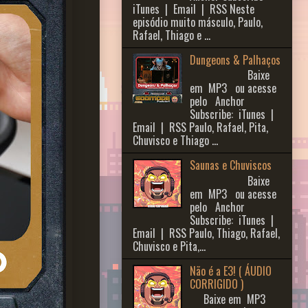
iTunes | Email | RSS Neste
episódio muito másculo, Paulo,
Rafael, Thiago e ...
Dungeons & Palhaços
Baixe
em MP3 ou acesse
pelo Anchor
Subscribe: iTunes |
Email | RSS Paulo, Rafael, Pita,
Chuvisco e Thiago ...
Saunas e Chuviscos
Baixe
em MP3 ou acesse
pelo Anchor
Subscribe: iTunes |
Email | RSS Paulo, Thiago, Rafael,
Chuvisco e Pita,...
Não é a E3! ( ÁUDIO
CORRIGIDO )
Baixe em MP3