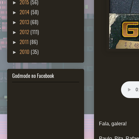
2015
(56)
►
2014
(58)
►
2013
(68)
►
2012
(111)
►
2011
(86)
►
2010
(35)
►
Godmode no Facebook
Fala, galera!
Paulo, Pita, Rafa