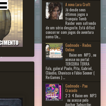
A nova Lara Croft
Já desde seus
últimos jogos a
franquia Tomb
Raider vem sofrendo
de um sério desgaste. Está difícil
concorrer com jogos de aventura
como Un...
Godmode - Redes
Online
Baixe em MP3 , ou
acesse no portal
TERCEIRA TERRA
Fala, galera! Paulo, Pita, Gabriel,
Cláudio, Chuvisco e Fábio Sooner (
Re:Games ) ...
Godmode - Pau
Cracudo
2 3 ​ 4 Baixe em MP3
ou acesse pelo
Anchor Subscribe: