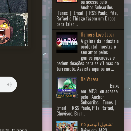
ou acesse pelo
Anchor Subscribe:
iTunes | Email | RSS Paulo, Pita,
Rafael e Thiago fazem um Drops
para falar ...
Gamers Love Japan
A galera da indústria
ocidental, mostra o
seu amor pelos
games japoneses e
pedem doações para as vítimas do
terremoto. Assista aqui ou no ...
De Várzea
Baixe
em MP3 ou acesse
pelo Anchor
Subscribe: iTunes |
Email | RSS Paulo, Pita, Rafael,
Chuvisco, Brun...
تشغيل الوضع ٣٥
Baixe em MP3 ,
olto, falando