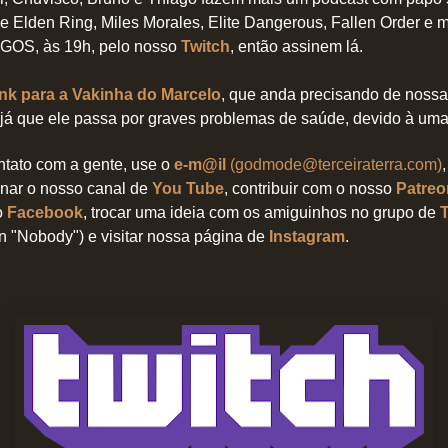
e Elden Ring, Miles Morales, Elite Dangerous, Fallen Order e m
NGOS, às 19h,
pelo nosso
Twitch
, então assinem lá.
nk para a Vakinha do Marcelo
, que anda precisando de nossa
 já que ele passa por graves problemas de saúde, devido à uma 
ntato com a gente, use o
e-m@il
(godmode@terceiraterra.com)
nar o nosso canal de
You Tube
, contribuir com o nosso
Patreo
o
Facebook
, trocar uma ideia com os amiguinhos no grupo de
an "Nobody") e visitar nossa página de
Instagram
.