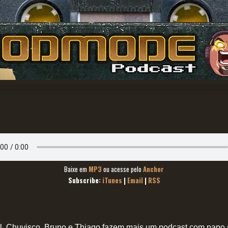
Baixe em
MP3
ou acesse pelo
Anchor
Subscribe:
iTunes
|
Email
|
RSS
el, Chuvisco, Bruno e Thiago fazem mais um podcast com papo s