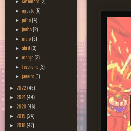
setembro
(2)
►
agosto
(5)
►
julho
(4)
►
junho
(2)
►
maio
(5)
►
abril
(3)
►
março
(3)
►
fevereiro
(3)
►
janeiro
(1)
►
2022
(46)
►
2021
(44)
►
2020
(46)
►
2019
(24)
►
2018
(47)
►