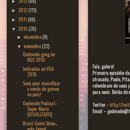
2013
(68)
►
2012
(111)
►
2011
(86)
►
2010
(35)
▼
dezembro
(8)
►
novembro
(22)
▼
Godmode gang no
BGS 2010
Fala, galera!
Indicados ao VGA
Primeiro episódio d
2010
atrasado, Paulo, Pita
Sony quer massificar
relembram de seus jo
a venda de games
para ouvir. Botão dir
no país!
Godmode Podcast -
Twitter -
http://twi
Super Mario
Email – godmode@te
[ATUALIZADO]
Brasil Game Show...
nóis fumo!