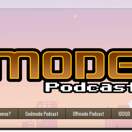
omos?
Godmode Podcast
Offmode Podcast
IDDQD