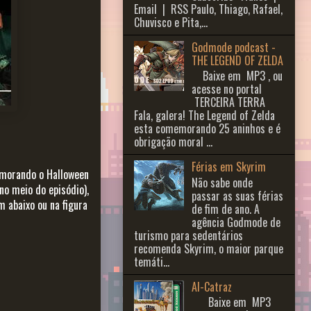
Email | RSS Paulo, Thiago, Rafael,
Chuvisco e Pita,...
Godmode podcast -
THE LEGEND OF ZELDA
Baixe em MP3 , ou
acesse no portal
TERCEIRA TERRA
Fala, galera! The Legend of Zelda
esta comemorando 25 aninhos e é
obrigação moral ...
Férias em Skyrim
emorando o Halloween
Não sabe onde
no meio do episódio),
passar as suas férias
m abaixo ou na figura
de fim de ano. A
agência Godmode de
turismo para sedentários
recomenda Skyrim, o maior parque
temáti...
Al-Catraz
Baixe em MP3