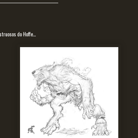
________________________________
truosos do Hoffe...