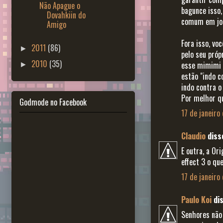
Não Apague o
bagunce isso,
Dovahkiin do
comum em jog
Amigo
Fora isso, vo
2011
(86)
►
pelo seu próp
2010
(35)
esse mimimi 
►
estão "indo c
indo contra o
Por melhor qu
Godmode no Facebook
17 de janeiro
Claudio
disse
E outra, a Or
effect 3 o qu
17 de janeiro
Paulo Koi
dis
Senhores não