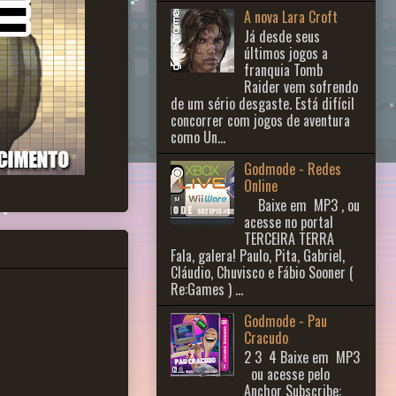
A nova Lara Croft
Já desde seus
últimos jogos a
franquia Tomb
Raider vem sofrendo
de um sério desgaste. Está difícil
concorrer com jogos de aventura
como Un...
Godmode - Redes
Online
Baixe em MP3 , ou
acesse no portal
TERCEIRA TERRA
Fala, galera! Paulo, Pita, Gabriel,
Cláudio, Chuvisco e Fábio Sooner (
Re:Games ) ...
Godmode - Pau
Cracudo
2 3 ​ 4 Baixe em MP3
ou acesse pelo
Anchor Subscribe: