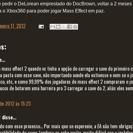
e pedir o DeLorean emprestado do DocBrown, voltar a 2 meses a
 o Xbox360 para poder jogar Mass Effect em paz.
aneiro 17, 2012
s:
...
o mass effect 2 quando vc tinha a opção de carregar o save do primeiro 
a pasta com esse save, não importando aonde ela estivesse e nem se o j
sco, etc, e como 99,99% dos jogadores de mass effect 2 compraram o jo
oucos de botarem uma barreira pro 3 carregar o save do 2, aliás eles nem
 de 2012 às 15:23
r
disse...
ndo com esse processo... Por mais que se esperneie, a EA não tem obrig
atibilidade de saves (embora eu ache muito, muito difícil que a instalaç