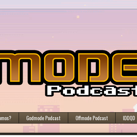
omos?
Godmode Podcast
Offmode Podcast
IDDQD