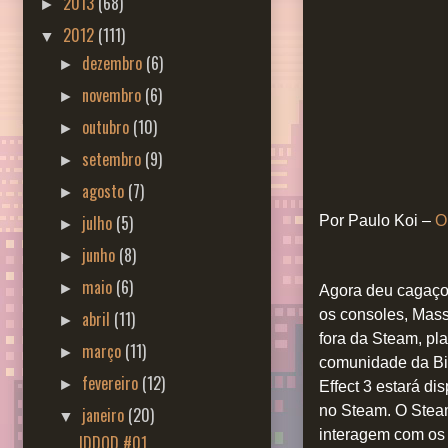
2013
(68)
►
2012
(111)
▼
dezembro
(6)
►
novembro
(6)
►
outubro
(10)
►
setembro
(9)
►
agosto
(7)
►
julho
(5)
Por Paulo Koi –
O
►
junho
(8)
►
maio
(6)
►
Agora deu cagaço.
os consoles, Mass
abril
(11)
►
fora da Steam, pl
março
(11)
►
comunidade da Bio
fevereiro
(12)
►
Effect 3 estará di
no Steam. O Steam
janeiro
(20)
▼
interagem com os 
IDDQD #01