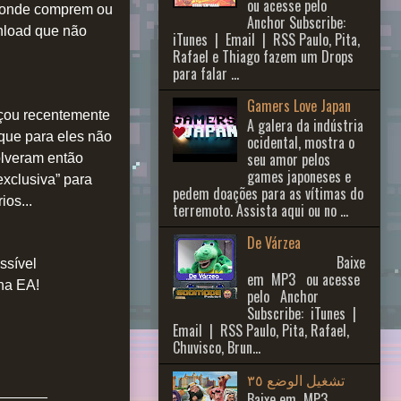
ou acesse pelo
o onde comprem ou
Anchor Subscribe:
wnload que não
iTunes | Email | RSS Paulo, Pita,
Rafael e Thiago fazem um Drops
para falar ...
Gamers Love Japan
nçou recentemente
A galera da indústria
 que para eles não
ocidental, mostra o
seu amor pelos
olveram então
games japoneses e
exclusiva” para
pedem doações para as vítimas do
ios...
terremoto. Assista aqui ou no ...
De Várzea
Baixe
ssível
em MP3 ou acesse
ona EA!
pelo Anchor
Subscribe: iTunes |
Email | RSS Paulo, Pita, Rafael,
Chuvisco, Brun...
تشغيل الوضع ٣٥
_______
Baixe em MP3 ,