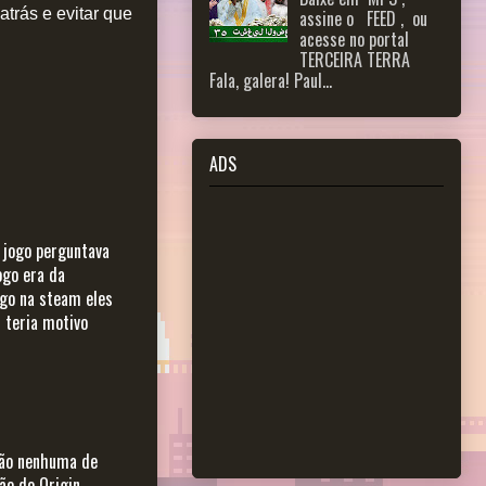
trás e evitar que
assine o FEED , ou
acesse no portal
TERCEIRA TERRA
Fala, galera! Paul...
ADS
o jogo perguntava
ogo era da
go na steam eles
 teria motivo
ação nenhuma de
ão do Origin