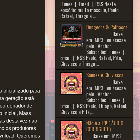
iTunes | Email | RSS Neste
episódio muito másculo, Paulo,
Rafael, Thiago e ...
Dungeons & Palhaços
Baixe
em MP3 ou acesse
pelo Anchor
Subscribe: iTunes |
Email | RSS Paulo, Rafael, Pita,
Chuvisco e Thiago ...
Saunas e Chuviscos
Baixe
em MP3 ou acesse
 oficializado para
pelo Anchor
sa geração está
Subscribe: iTunes |
Email | RSS Paulo, Thiago, Rafael,
 coordenador de
Chuvisco e Pita,...
 inicial, Mass
mas desta vez não
Não é a E3! ( ÁUDIO
CORRIGIDO )
mo os produtores
Baixe em MP3
download. Queremos