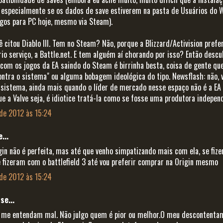
 especialmente se os dados de save estiverem na pasta de Usuários do 
os para PC hoje, mesmo via Steam).
cê citou Diablo III. Tem no Steam? Não, porque a Blizzard/Activision prefer
rio serviço, a Battle.net. E tem alguém aí chorando por isso? Então desc
com os jogos da EA saindo do Steam é birrinha besta, coisa de gente qu
ontra o sistema" ou alguma bobagem ideológica do tipo. Newsflash: não, 
 sistema, ainda mais quando o líder de mercado nesse espaço não é a EA 
e a Valve seja, é idiotice tratá-la como se fosse uma produtora indepen
 de 2012 às 15:24
...
igin não é perfeita, mas até que venho simpatizando mais com ela, se fi
e fizeram com o battlefield 3 até vou preferir comprar na Origin mesmo
 de 2012 às 15:24
se...
 me entendam mal. Não julgo quem é pior ou melhor.O meu descontenta