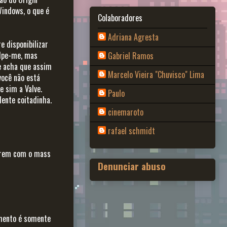
Windows, o que é
Colaboradores
Adriana Agresta
e disponibilizar
ulpe-me, mas
Gabriel Ramos
e acha que assim
Marcelo Vieira "Chuvisco" Lima
você não está
e sim a Valve.
Paulo
dente coitadinha.
cinemaroto
rafael schmidt
zerem com o mass
Denunciar abuso
mento é somente