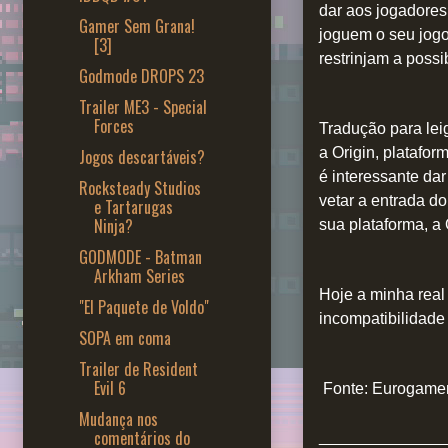
dar aos jogadores
Gamer Sem Grana!
joguem o seu jogo
[3]
restrinjam a poss
Godmode DROPS 23
Trailer ME3 - Special
Forces
Tradução para lei
a Origin, platafor
Jogos descartáveis?
é interessante da
Rocksteady Studios
vetar a entrada d
e Tartarugas
Ninja?
sua plataforma, a 
GODMODE - Batman
Arkham Series
Hoje a minha real
"El Paquete de Voldo"
incompatibilidade
SOPA em coma
Trailer de Resident
Evil 6
Fonte: Eurogame
Mudança nos
comentários do
______________