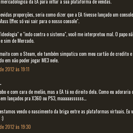
mercadologica da EA para inflar a sua plataforma de vendas.
vidas proporções, seria como dizer que a EA tivesse lançado um console
Mass Effec só vai sair para o nosso console".
"ideologia" e "indo contra o sistema", você me interpretou mal. O papo n
 e sim de Mercado.
 muito com o Steam, ele também simpatiza com meu cartão de credito e
do em não poder jogar ME3 nele.
 de 2012 às 19:11
.
bobo e com cara de melão, mas a EA tá no direito dela. Como eu adoraria 
sem lançados pra X360 ou PS3, maaaaassssss...
stamos vendo o nascimento da briga entre as plataformas virtuais. Eu v
:)
 de 2012 às 19:30