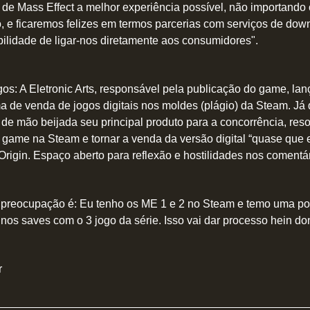
 de Mass Effect a melhor experiência possível, não importand
, e ficaremos felizes em termos parcerias com serviços de do
ibilidade de ligar-nos diretamente aos consumidores".
gos: A Eletronic Arts, responsável pela publicação do game, la
ma de venda de jogos digitais nos moldes (plágio) da Steam. Já
r de mão beijada seu principal produto para a concorrência, res
o game na Steam e tornar a venda da versão digital “quase que 
Origin. Espaço aberto para reflexão e hostilidades nos comentár
 preocupação é: Eu tenho os ME 1 e 2 no Steam e temo uma po
 nos saves com o 3 jogo da série. Isso vai dar processo hein d
r
_________________________________________________