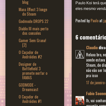
blog
Paulo Koi terá qu
Mass Effect 3 longe
eles mesmo venda
do Steam
Posted by
Paulo
at
j
Godmode DROPS 22
Diablo III mais perto
dos consoles
6 comentário
Gamer Sem Grana!
[2]
Claudio
disse
O Caçador de
Relaxa bro, n
Andróides #2
aonde estava 
Designer de
Steam, de di
Battlefield 3
não vão ser l
promete nerfar o
pra isso
FAMAS
17 de janeiro
GODMODE -
Dreamcast
Fabio Soone
O Caçador de
Ih, vai sonha
Andróides #1
garantir comp